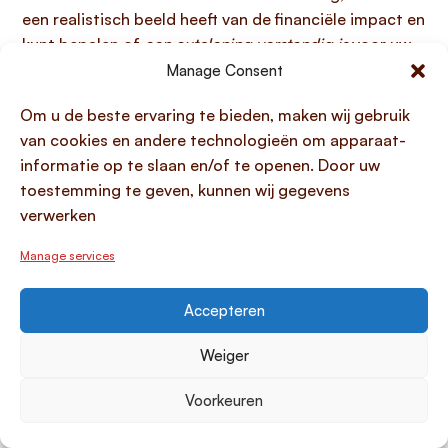
een realistisch beeld heeft van de financiële impact en
kunt bepalen of
een autolening verstandig is
voor uw
situatie.
Manage Consent
Om u de beste ervaring te bieden, maken wij gebruik
Veelgestelde vragen over
van cookies en andere technologieën om apparaat-
autoleningen
informatie op te slaan en/of te openen. Door uw
toestemming te geven, kunnen wij gegevens
Is een autolening geschikt als ik niet
verwerken
genoeg spaargeld heb?
Manage services
Ja,
een autolening is zeker geschikt als u niet
genoeg spaargeld heeft
om een auto direct aan te
Accepteren
schaffen. Het is een veelgebruikte manier om de
financiering van een auto mogelijk te maken wanneer
Weiger
uw eigen financiële reserves ontoereikend zijn, of
wanneer u uw spaargeld liever wilt behouden voor
Voorkeuren
andere doeleinden zoals een financiële buffer voor
onverwachte uitgaven. Een autolening helpt u om