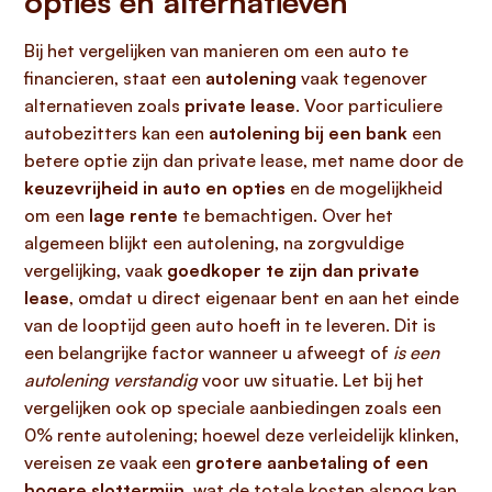
opties en alternatieven
Bij het vergelijken van manieren om een auto te
financieren, staat een
autolening
vaak tegenover
alternatieven zoals
private lease
. Voor particuliere
autobezitters kan een
autolening bij een bank
een
betere optie zijn dan private lease, met name door de
keuzevrijheid in auto en opties
en de mogelijkheid
om een
lage rente
te bemachtigen. Over het
algemeen blijkt een autolening, na zorgvuldige
vergelijking, vaak
goedkoper te zijn dan private
lease
, omdat u direct eigenaar bent en aan het einde
van de looptijd geen auto hoeft in te leveren. Dit is
een belangrijke factor wanneer u afweegt of
is een
autolening verstandig
voor uw situatie. Let bij het
vergelijken ook op speciale aanbiedingen zoals een
0% rente autolening; hoewel deze verleidelijk klinken,
vereisen ze vaak een
grotere aanbetaling of een
hogere slottermijn
, wat de totale kosten alsnog kan