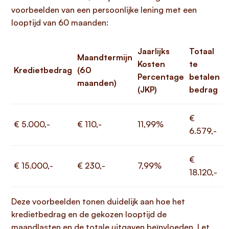
voorbeelden van een persoonlijke lening met een
looptijd van 60 maanden:
Jaarlijks
Totaal
Maandtermijn
Kosten
te
Kredietbedrag
(60
Percentage
betalen
maanden)
(JKP)
bedrag
€
€ 5.000,-
€ 110,-
11,99%
6.579,-
€
€ 15.000,-
€ 230,-
7,99%
18.120,-
Deze voorbeelden tonen duidelijk aan hoe het
kredietbedrag en de gekozen looptijd de
maandlasten en de totale uitgaven beïnvloeden. Let