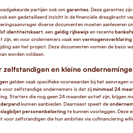
 goedgekeurde partijen ook om
garanties
. Deze garanties zij
ok een gedetailleerd inzicht in de financiële draagkracht v
ncieringsaanvrager diverse documenten moeten aanleveren om
of identiteitskaart
, een
geldig rijbewijs
en recente
bankafs
st zijn, en voor ondernemers vaak een
vermogensverklaring
jding aan het project. Deze documenten vormen de basis wa
n kan worden voldaan.
r zelfstandigen en kleine onderneminge
ngen
gelden vaak specifieke voorwaarden bij het aanvragen 
 voor zelfstandige ondernemers is dat zij
minimaal 24 maand
g. Starters die nog geen 24 maanden actief zijn, krijgen mee
onderpand
kunnen aanbieden. Daarnaast speelt de
ondernem
slagbiljet personenbelasting
te kunnen voorleggen. Deze e
t voor zelfstandigen die hun ambities via cofinanciering will