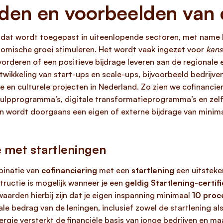
den en voorbeelden van 
t dat wordt toegepast in uiteenlopende sectoren, met name bi
omische groei stimuleren. Het wordt vaak ingezet voor
kans
orderen of een positieve bijdrage leveren aan de regionale
ntwikkeling van start-ups en scale-ups, bijvoorbeeld bedrijven
e en culturele projecten in Nederland. Zo zien we cofinancie
 hulpprogramma’s, digitale transformatieprogramma’s en zel
ingen wordt doorgaans een eigen of externe bijdrage van min
e met startleningen
binatie van
cofinanciering
met een
startlening
een uitsteke
tructie is mogelijk wanneer je een
geldig Startlening-certif
waarden hierbij zijn dat je eigen inspanning minimaal
10 proc
 bedrag van de leningen, inclusief zowel de startlening al
ergie versterkt de financiële basis van jonge bedrijven en m