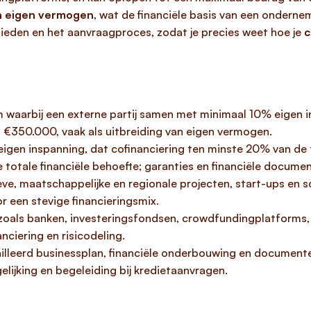
an eigen vermogen
, wat de financiële basis van een ondernem
ieden en het aanvraagproces, zodat je precies weet hoe je
c
m waarbij een externe partij samen met minimaal 10% eigen 
l €350.000, vaak als uitbreiding van eigen vermogen.
igen inspanning, dat cofinanciering ten minste 20% van de t
totale financiële behoefte; garanties en financiële document
eve, maatschappelijke en regionale projecten, start-ups en
r een stevige financieringsmix.
zoals banken, investeringsfondsen, crowdfundingplatforms, 
nciering en risicodeling.
illeerd businessplan, financiële onderbouwing en document
lijking en begeleiding bij kredietaanvragen.