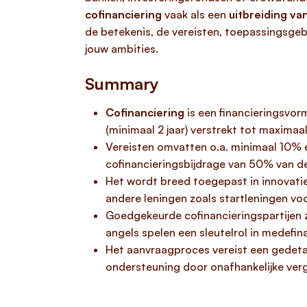
cofinanciering
vaak als een
uitbreiding v
de betekenis, de vereisten, toepassingsgeb
jouw ambities.
Summary
Cofinanciering
is een financieringsvor
(minimaal 2 jaar) verstrekt tot maximaa
Vereisten omvatten o.a. minimaal 10% e
cofinancieringsbijdrage van 50% van de 
Het wordt breed toegepast in innovati
andere leningen zoals startleningen voo
Goedgekeurde cofinancieringspartijen 
angels spelen een sleutelrol in medefina
Het aanvraagproces vereist een gedeta
ondersteuning door onafhankelijke verge