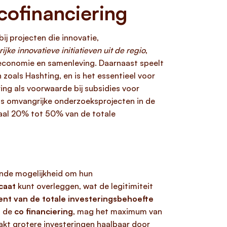
cofinanciering
j projecten die innovatie,
rijke innovatieve initiatieven uit de regio
,
 economie en samenleving. Daarnaast speelt
 zoals Hashting, en is het essentieel voor
ring als voorwaarde bij subsidies voor
fs omvangrijke onderzoeksprojecten in de
imaal 20% tot 50% van de totale
nde mogelijkheid om hun
icaat
kunt overleggen, wat de legitimiteit
ent van de totale investeringsbehoefte
s de
co financiering
, mag het maximum van
aakt grotere investeringen haalbaar door