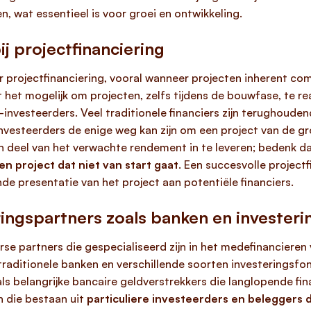
en, wat essentieel is voor groei en ontwikkeling.
ij projectfinanciering
r projectfinanciering, vooral wanneer projecten inherent comp
et mogelijk om projecten, zelfs tijdens de bouwfase, te rea
investeerders. Veel traditionele financiers zijn terughoudend
nvesteerders de enige weg kan zijn om een project van de gr
n deel van het verwachte rendement in te leveren; bedenk d
en project dat niet van start gaat
. Een succesvolle project
 presentatie van het project aan potentiële financiers.
ingspartners zoals banken en invester
rse partners die gespecialiseerd zijn in het medefinancier
 traditionele banken en verschillende soorten investeringsfo
ls belangrijke bancaire geldverstrekkers die langlopende fi
n die bestaan uit
particuliere investeerders en beleggers 