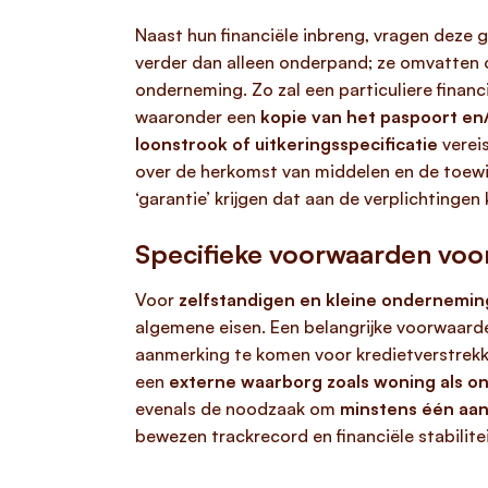
Naast hun financiële inbreng, vragen deze
verder dan alleen onderpand; ze omvatten o
onderneming. Zo zal een particuliere fina
waaronder een
kopie van het paspoort en/
loonstrook of uitkeringsspecificatie
verei
over de herkomst van middelen en de toewi
‘garantie’ krijgen dat aan de verplichtinge
Specifieke voorwaarden voo
Voor
zelfstandigen en kleine ondernemi
algemene eisen. Een belangrijke voorwaarde
aanmerking te komen voor kredietverstrekkin
een
externe waarborg zoals woning als 
evenals de noodzaak om
minstens één aan
bewezen trackrecord en financiële stabilitei