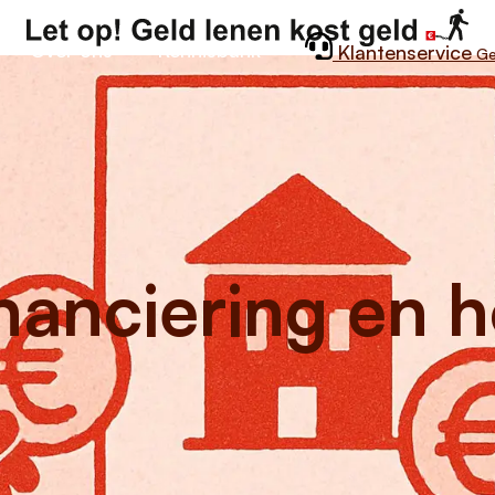
Over ons
Kennisbank
Klantenservice
Ge
inanciering en 