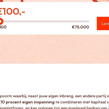
€
100,-
eveel wilt u lenen?
Len
100
€75.000
gsvorm waarbij, naast jouw eigen inbreng, een andere partij o
l
10 procent eigen inspanning
te combineren met kapitaal v
ingplatforms, en kan oplopen tot een maximaal bedrag van