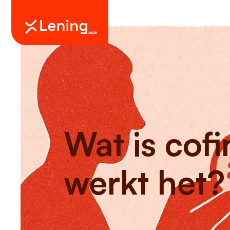
Geld lenen
Leendoelen
Wat is cof
werkt het?