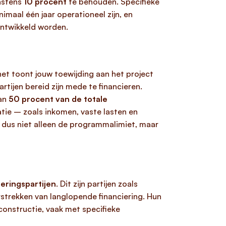
instens
10 procent
te behouden. Specifieke
imaal één jaar operationeel zijn, en
ontwikkeld worden.
het toont jouw toewijding aan het project
tijen bereid zijn mede te financieren.
dan
50 procent van de totale
atie – zoals inkomen, vaste lasten en
s dus niet alleen de programmalimiet, maar
eringspartijen
. Dit zijn partijen zoals
strekken van langlopende financiering. Hun
constructie, vaak met specifieke