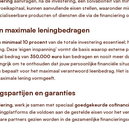
iering
aanvragen, na de investering, een solvabiliteit van m
oeikapitaal, kunnen aanvullende eisen stellen, waaronder min
aliseerbare producten of diensten die via de financiering 
en maximale leningbedragen
n
minimaal 10 procent
van de totale investering essentieel; 
ng. Deze ‘eigen inspanning’ vormt de basis waarop externe par
al bedrag van
350.000 euro
kan bedragen en nooit meer 
angrijk om te onthouden dat jouw persoonlijke financiële situ
rens bepaalt voor het maximaal verantwoord leenbedrag. Het i
maximale lening vormgeeft.
spartijen en garanties
iering
, werk je samen met speciaal
goedgekeurde cofinanci
ngplatforms die voldoen aan de gestelde eisen voor het ver
bare partners gezien worden in de gezamenlijke financierings