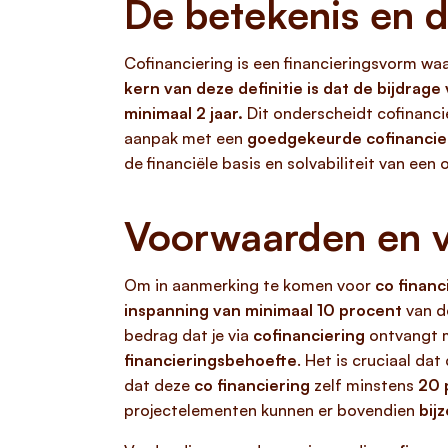
De betekenis en de
Cofinanciering is een financieringsvorm waa
kern van deze definitie is dat de bijdrag
minimaal 2 jaar.
Dit onderscheidt cofinanci
aanpak met een
goedgekeurde cofinancier
de financiële basis en solvabiliteit van een
Voorwaarden en ve
Om in aanmerking te komen voor
co financ
inspanning van minimaal 10 procent
van d
bedrag dat je via
cofinanciering
ontvangt 
financieringsbehoefte
. Het is cruciaal da
dat deze
co financiering
zelf minstens
20 
projectelementen kunnen er bovendien
bij