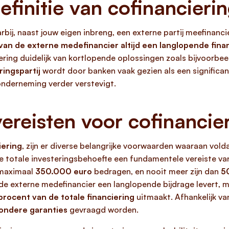
finitie van cofinancieri
rbij, naast jouw eigen inbreng, een externe partij meefinanc
e van de externe medefinancier altijd een langlopende fina
ering duidelijk van kortlopende oplossingen zoals bijvoorbe
ingspartij
wordt door banken vaak gezien als een significan
 onderneming verder verstevigt.
reisten voor cofinancie
iering
, zijn er diverse belangrijke voorwaarden waaraan vol
e totale investeringsbehoefte een fundamentele vereiste va
maximaal
350.000 euro
bedragen, en nooit meer zijn dan
5
t de externe medefinancier een langlopende bijdrage levert, m
procent van de totale financiering
uitmaakt. Afhankelijk van
zondere garanties
gevraagd worden.