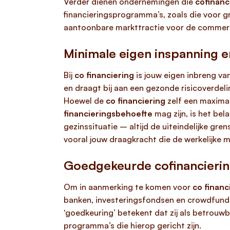
Verder dienen ondernemingen die
cofinanc
financieringsprogramma’s, zoals die voor gr
aantoonbare markttractie voor de commerci
Minimale eigen inspanning 
Bij
co financiering
is jouw eigen inbreng va
en draagt bij aan een gezonde risicoverdeli
Hoewel de
co financiering
zelf een maxima
financieringsbehoefte
mag zijn, is het bel
gezinssituatie – altijd de uiteindelijke g
vooral jouw draagkracht die de werkelijke 
Goedgekeurde cofinanciering
Om in aanmerking te komen voor
co financ
banken, investeringsfondsen en crowdfundi
‘goedkeuring’ betekent dat zij als betrouw
programma’s die hierop gericht zijn.