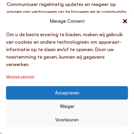
Communiceer regelmatig updates en reageer op
vragen om vertrouwen op te bouwen en je community
betrokken te houden.
Manage Consent
Rond de campagne af en lever tegenprestaties:
Na
een succesvolle campagne volg je de afspraken na en
Om u de beste ervaring te bieden, maken wij gebruik
zorg je voor de uitbetaling of levering van de
van cookies en andere technologieën om apparaat-
beloofde tegenprestaties.
informatie op te slaan en/of te openen. Door uw
toestemming te geven, kunnen wij gegevens
Een doordacht opgezet project en uitgebreide
verwerken
voorbereiding zijn dus onmisbaar voor het slagen van
jouw campagne, waarbij elke stap bijdraagt aan zowel
Manage services
de financiële doelen als de opbouw van een loyaal
netwerk.
Accepteren
Tips voor het betrekken van supporters
Weiger
Het succesvol betrekken van supporters bij je
Voorkeuren
crowdfundingcampagne draait om het smeden van
een diepere connectie dan alleen een financiële