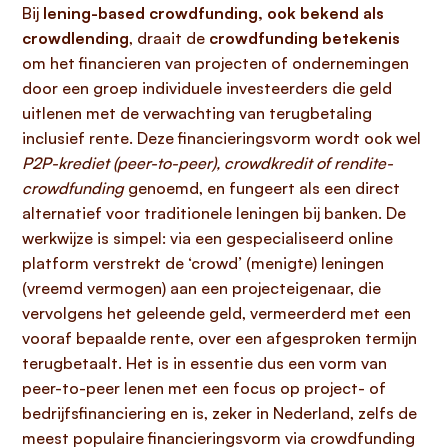
Bij
lening-based crowdfunding, ook bekend als
crowdlending
, draait de
crowdfunding betekenis
om het financieren van projecten of ondernemingen
door een groep individuele investeerders die geld
uitlenen met de verwachting van terugbetaling
inclusief rente. Deze financieringsvorm wordt ook wel
P2P-krediet (peer-to-peer), crowdkredit of rendite-
crowdfunding
genoemd, en fungeert als een direct
alternatief voor traditionele leningen bij banken. De
werkwijze is simpel: via een gespecialiseerd online
platform verstrekt de ‘crowd’ (menigte) leningen
(vreemd vermogen) aan een projecteigenaar, die
vervolgens het geleende geld, vermeerderd met een
vooraf bepaalde rente, over een afgesproken termijn
terugbetaalt. Het is in essentie dus een vorm van
peer-to-peer lenen met een focus op project- of
bedrijfsfinanciering en is, zeker in Nederland, zelfs de
meest populaire financieringsvorm via crowdfunding