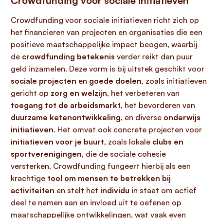
Crowdfunding voor sociale initiatieven
Crowdfunding voor sociale initiatieven richt zich op
het financieren van projecten en organisaties die een
positieve maatschappelijke impact beogen, waarbij
de
crowdfunding betekenis
verder reikt dan puur
geld inzamelen. Deze vorm is bij uitstek geschikt voor
sociale projecten
en
goede doelen
, zoals initiatieven
gericht op
zorg en welzijn
, het verbeteren van
toegang tot de arbeidsmarkt
, het bevorderen van
duurzame ketenontwikkeling
, en diverse
onderwijs
initiatieven
. Het omvat ook concrete projecten voor
initiatieven voor je buurt
, zoals lokale
clubs en
sportverenigingen
, die de sociale cohesie
versterken. Crowdfunding fungeert hierbij als een
krachtige
tool om mensen te betrekken bij
activiteiten
en stelt het
individu
in staat om actief
deel te nemen aan en invloed uit te oefenen op
maatschappelijke ontwikkelingen, wat vaak even