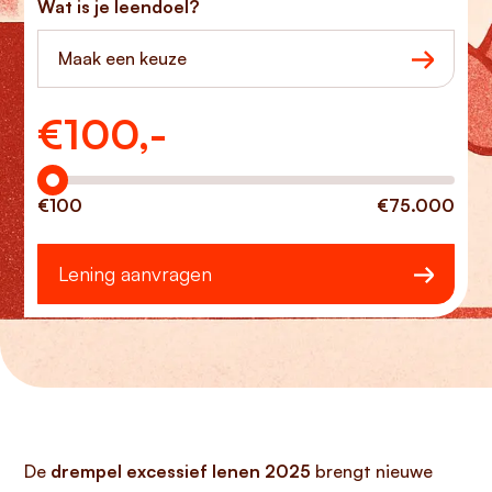
Wat is je leendoel?
Maak een keuze
€
100,-
Hoeveel wilt u lenen?
€100
€75.000
Lening aanvragen
De
drempel excessief lenen 2025
brengt nieuwe