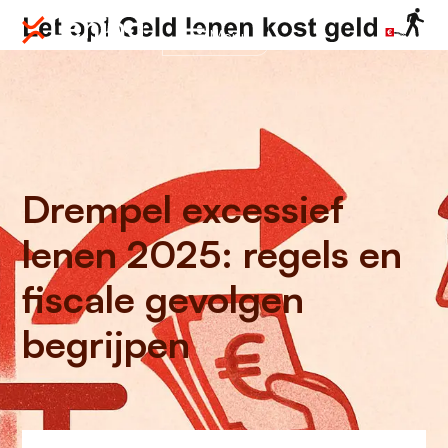
Menu
Drempel excessief
lenen 2025: regels en
fiscale gevolgen
begrijpen