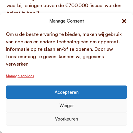
waarbij leningen boven de €700.000 fiscaal worden
belast in box 2.
Manage Consent
Een persoonlijke lening, afgesloten bij een externe
bank, wordt daarentegen gebruikt voor consumptieve
Om u de beste ervaring te bieden, maken wij gebruik
doeleinden, zoals de financiering van een vakantiehuis
van cookies en andere technologieën om apparaat-
in het buitenland. Voor dergelijke externe leningen
informatie op te slaan en/of te openen. Door uw
gelden de regels van de Wet excessief lenen niet; u
toestemming te geven, kunnen wij gegevens
leent immers niet van uw eigen vennootschap. Hoewel
verwerken
een Nederlandse kredietverstrekker u een persoonlijke
Manage services
lening kan aanbieden, is geld lenen bij buitenlandse
banken vaak moeilijk voor Nederlanders, tenzij u daar
inkomen ontvangt.
Accepteren
Weiger
Per direct geld lenen zonder
documenten en de fiscale
Voorkeuren
regels voor buitenlandse