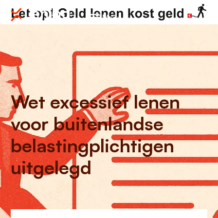
Menu
Wet excessief lenen
voor buitenlandse
belastingplichtigen
uitgelegd