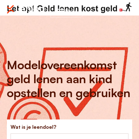
Menu
Modelovereenkomst
geld lenen aan kind
opstellen en gebruiken
Wat is je leendoel?