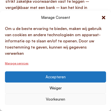
strikt zakelijke voorwaarden vast te leggen –
vergelijkbaar met een bank – kan het kind in
aanmerking komen voor renteaftrek in Box 1 van de
Manage Consent
inkomstenbelasting. Een veel toegepaste fiscale
strategie hierbij is het ‘kasrondje’, waarbij de ouders
Om u de beste ervaring te bieden, maken wij gebruik
de ontvangen rente (deels) belastingvrij
van cookies en andere technologieën om apparaat-
terugschenken aan het kind binnen de jaarlijkse
informatie op te slaan en/of te openen. Door uw
schenkingsvrijstelling, mits de schenking en de
toestemming te geven, kunnen wij gegevens
rentebetaling onafhankelijk van elkaar plaatsvinden.
verwerken
Dit maakt de woningkoop voor het kind aanzienlijk
voordeliger.
Manage services
Familiehypotheek en eigenwoninglening
Accepteren
via modelovereenkomst
Weiger
Een
familiehypotheek
of eigenwoninglening, die u
vastlegt via een
geld lenen aan kind
Voorkeuren
modelovereenkomst
, biedt een unieke en flexibele
financieringsoplossing voor de aankoop of