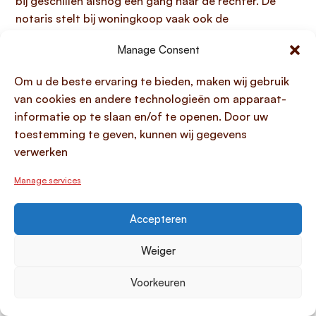
bij geschillen alsnog een gang naar de rechter. De
notaris stelt bij woningkoop vaak ook de
eigendomsakte en hypotheekakte op, wat het
Manage Consent
combineren van uw onderlinge lening met de officiële
woningfinanciering praktisch maakt.
Om u de beste ervaring te bieden, maken wij gebruik
van cookies en andere technologieën om apparaat-
Stap 4: Leg afspraken schriftelijk vast met
informatie op te slaan en/of te openen. Door uw
voorbeeld leningsovereenkomst
toestemming te geven, kunnen wij gegevens
Het schriftelijk vastleggen van afspraken bij
geld
verwerken
lenen aan kind voor huis
is een onmisbare stap die
Manage services
verder gaat dan alleen het vermijden van
familieruzies. Hoewel eerdere stappen het
leenbedrag, de rente en de looptijd al hebben
Accepteren
bepaald, dient een complete leenovereenkomst ook
Weiger
als
formeel bewijs voor de Belastingdienst en
eventuele andere geldverstrekkers
dat het om een
Voorkeuren
zakelijke lening gaat en niet om een schenking, wat
van groot belang is voor de hypotheekrenteaftrek van