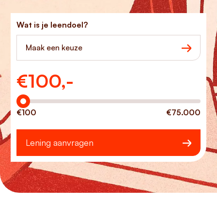
Wat is je leendoel?
Maak een keuze
€
100,-
Hoeveel wilt u lenen?
€100
€75.000
Lening aanvragen