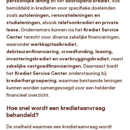
persoonlijke lening
en het
doorlopend krediet
, ook
bemiddeld in kredieten voor specifieke doeleinden
zoals
autoleningen, renovatieleningen en
studieleningen
, alsook
telefoonkrediet en private
lease
. Ondernemers kunnen via het
Krediet Service
Center
terecht voor diverse zakelijke financieringen,
waaronder
werkkapitaalkrediet,
debiteurenfinanciering, crowdfunding, leasing,
investeringskrediet en overbruggingskrediet
, naast
zakelijke vastgoedfinancieringen
. Daarnaast biedt
het
Krediet Service Center
ondersteuning bij
krediethergroepering
, waarmee bestaande leningen
kunnen worden samengevoegd voor een helderder
financieel overzicht.
Hoe snel wordt een kredietaanvraag
behandeld?
De snelheid waarmee een kredietaanvraag wordt