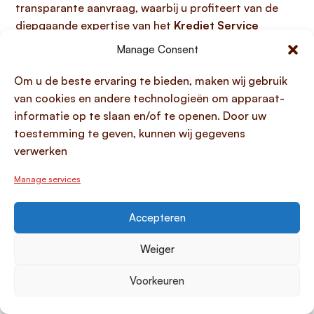
transparante aanvraag, waarbij u profiteert van de
diepgaande expertise van het
Krediet Service
Center
. Ontdek in de volgende secties hoe wij u
Manage Consent
concreet ondersteunen en de beste
leningoplossingen voor uw situatie vinden.
Om u de beste ervaring te bieden, maken wij gebruik
van cookies en andere technologieën om apparaat-
Onze expertise en onafhankelijkheid in de
informatie op te slaan en/of te openen. Door uw
Nederlandse kredietmarkt
toestemming te geven, kunnen wij gegevens
verwerken
Het
Krediet Service Center
onderscheidt zich in de
Nederlandse kredietmarkt door
diepgaande
Manage services
expertise en volledige onafhankelijkheid
, essentiële
eigenschappen voor het vinden van de beste
Accepteren
leenoplossingen. De markt kent immers tal van
kredietverstrekkers die elk hun
eigen product- en
Weiger
voorwaardenbeleid
hanteren en een breed scala aan
meerdere varianten leensoorten
aanbieden, zoals
Voorkeuren
leningen met vaste of flexibele looptijden en
verschillende aflossingsmogelijkheden. Deze