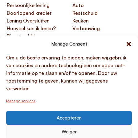
Persoonlijke lening
Auto
Doorlopend krediet
Restschuld
Lening Oversluiten
Keuken
Hoeveel kan ik lenen?
Verbouwing
Direct geld lenen
Manage Consent
Handige links
Over Lening.com
Om u de beste ervaring te bieden, maken wij gebruik
Over ons
Papendorpseweg 99,
van cookies en andere technologieën om apparaat-
Klantenservice
3528 BJ Utrecht
informatie op te slaan en/of te openen. Door uw
Kennisbank
KvK 76100200
toestemming te geven, kunnen wij gegevens
HTML sitemap
AFM 12047091
verwerken
Toegankelijkheidsverklaring
Manage services
Accepteren
© 1996 - 2026 Lening.com
Privacy Policy
Weiger