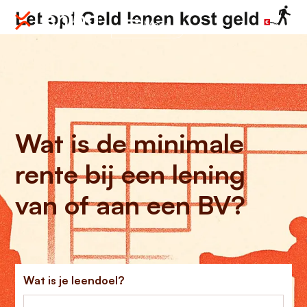
Menu
Wat is de minimale
rente bij een lening
van of aan een BV?
Wat is je leendoel?