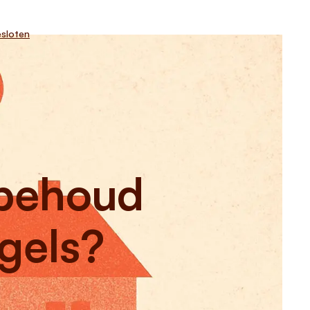
sloten
rbehoud
ngels?