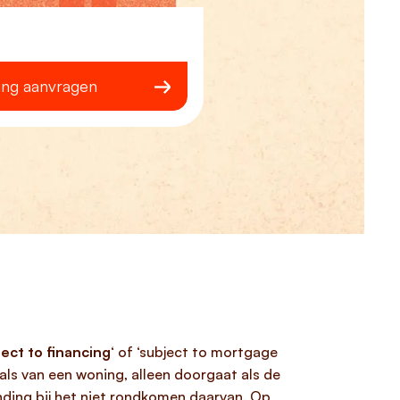
ing aanvragen
ject to financing
‘ of ‘subject to mortgage
ls van een woning, alleen doorgaat als de
nding bij het niet rondkomen daarvan. Op