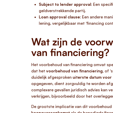
Subject to lender approval
: Een speci
geldverstrekkende partij.
Loan approval clause
: Een andere mani
lening, vergelijkbaar met ‘financing con
Wat zijn de voorw
van financiering?
Het voorbehoud van financiering omvat spec
dat het
voorbehoud van financiering
, of 
duidelijk afgesproken
uiterste datum voor 
opgegeven, dient zorgvuldig te worden a
complexere gevallen juridisch advies kan v
verkrijgen, bijvoorbeeld door het overlegge
De grootste implicatie van dit voorbehoud 
koopovereenkomst
als de benodigde finan