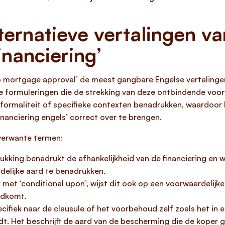
ernatieve vertalingen va
nanciering’
 to mortgage approval’ de meest gangbare Engelse vertalinge
ieve formuleringen die de strekking van deze ontbindende v
n formaliteit of specifieke contexten benadrukken, waardoor h
anciering engels’ correct over te brengen.
 verwante termen:
rukking benadrukt de afhankelijkheid van de financiering en 
elijke aard te benadrukken.
ar met ‘conditional upon’, wijst dit ook op een voorwaardeli
ondkomt.
specifiek naar de clausule of het voorbehoud zelf zoals het i
dt. Het beschrijft de aard van de bescherming die de koper g