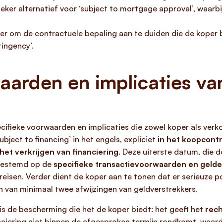
fieker alternatief voor ‘subject to mortgage approval’, waarb
er om de contractuele bepaling aan te duiden die de koper b
tingency’.
aarden en implicaties v
ifieke voorwaarden en implicaties die zowel koper als verko
‘subject to financing’ in het engels, expliciet
in het koopcont
het verkrijgen van financiering
. Deze uiterste datum, die
fgestemd op de
specifieke transactievoorwaarden en geld
ereisen. Verder dient de koper aan te tonen dat er serieuze 
n van minimaal twee afwijzingen van geldverstrekkers.
is de bescherming die het de koper biedt: het geeft het
rech
ciering niet binnen de afgesproken termijn rondkomt, waard