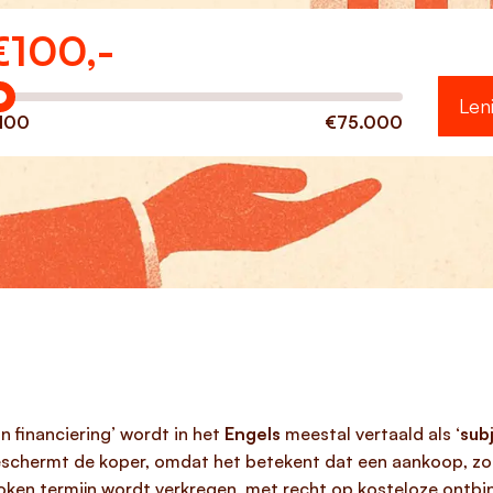
€
100,-
eveel wilt u lenen?
Len
100
€75.000
 financiering’ wordt in het
Engels
meestal vertaald als ‘
sub
schermt de koper, omdat het betekent dat een aankoop, zoa
oken termijn wordt verkregen, met recht op kosteloze ontbi