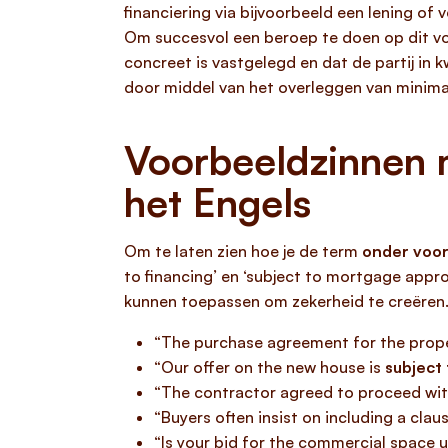
financiering via bijvoorbeeld een lening of
Om succesvol een beroep te doen op dit voo
concreet is vastgelegd en dat de partij in 
door middel van het overleggen van minima
Voorbeeldzinnen m
het Engels
Om te laten zien hoe je de term
onder voor
to financing’ en ‘subject to mortgage approv
kunnen toepassen om zekerheid te creëren
“The purchase agreement for the prope
“Our offer on the new house is
subject
“The contractor agreed to proceed wit
“Buyers often insist on including a cla
“Is your bid for the commercial space un