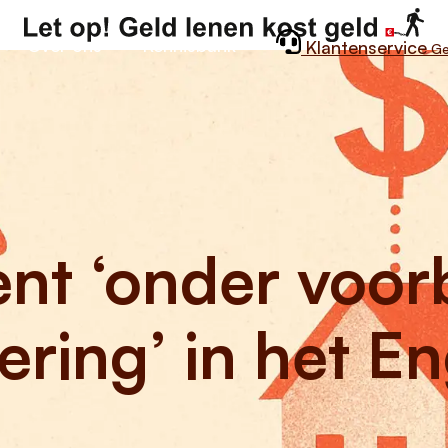
Over ons
Kennisbank
Klantenservice
Ge
ent ‘onder voo
ering’ in het E