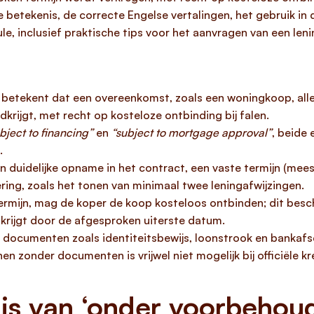
 betekenis, de correcte Engelse vertalingen, het gebruik in 
e, inclusief praktische tips voor het aanvragen van een leni
betekent dat een overeenkomst, zoals een woningkoop, alleen
dkrijgt, met recht op kosteloze ontbinding bij falen.
bject to financing”
en
“subject to mortgage approval”
, beide
.
 duidelijke opname in het contract, een vaste termijn (meest
ering, zoals het tonen van minimaal twee leningafwijzingen.
termijn, mag de koper de koop kosteloos ontbinden; dit besche
krijgt door de afgesproken uiterste datum.
 documenten zoals identiteitsbewijs, loonstrook en bankafsch
en zonder documenten is vrijwel niet mogelijk bij officiële k
is van ‘onder voorbehou