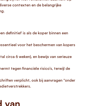
diverse contexten en de belangrijke
ng.
 definitief is als de koper binnen een
 essentieel voor het beschermen van kopers
al circa 6 weken), en bewijs van serieuze
rmt tegen financiële risico’s, terwijl de
riften verplicht, ook bij aanvragen “onder
redietverstrekkers.
d van