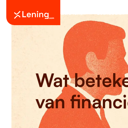
Geld lenen
Leendoelen
Wat betek
van financi