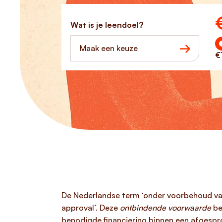
Ho
Wat is je leendoel?
Maak een keuze
€
De Nederlandse term ‘onder voorbehoud van
approval’. Deze
ontbindende voorwaarde
be
benodigde financiering binnen een afgespr