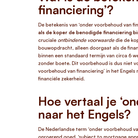
financiering’?
De betekenis van ‘onder voorbehoud van fi
als de koper de benodigde financiering b
cruciale
ontbindende voorwaarde
die de ko
bouwopdracht, alleen doorgaat als de finan
binnen een standaard termijn van circa 6 
zonder boete. Dit voorbehoud is dus niet v
voorbehoud van financiering’ in het Engels m
financiële zekerheid.
Hoe vertaal je ‘o
naar het Engels?
De Nederlandse term ‘onder voorbehoud van
onroerend goed, ‘subject to mortgage appr