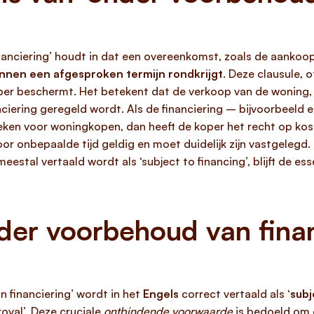
nanciering’ houdt in dat een overeenkomst, zoals de aankoo
innen een afgesproken termijn rondkrijgt
. Deze clausule, 
per beschermt. Het betekent dat de verkoop van de woning, 
ciering geregeld wordt. Als de financiering – bijvoorbeeld 
weken voor woningkopen, dan heeft de koper het recht op ko
oor onbepaalde tijd geldig en moet duidelijk zijn vastgeleg
eestal vertaald wordt als ‘subject to financing’, blijft de es
nder voorbehoud van finan
 financiering’ wordt in het
Engels
correct vertaald als ‘
subj
oval’. Deze cruciale
ontbindende voorwaarde
is bedoeld om 