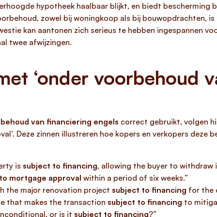
 verhoogde hypotheek haalbaar blijkt, en biedt bescherming b
rbehoud, zowel bij woningkoop als bij bouwopdrachten, is h
kwestie kan aantonen zich serieus te hebben ingespannen voor
al twee afwijzingen.
et ‘onder voorbehoud van
behoud van financiering engels
correct gebruikt, volgen hi
al’. Deze zinnen illustreren hoe kopers en verkopers deze bel
.
rty is
subject to financing
, allowing the buyer to withdraw 
 to mortgage approval
within a period of six weeks.”
h the major renovation project
subject to financing
for the 
use that makes the transaction
subject to financing
to mitigat
conditional, or is it
subject to financing
?”