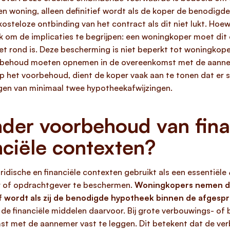
 woning, alleen definitief wordt als de koper de benodigde
 kosteloze ontbinding van het contract als dit niet lukt. Ho
grijk om de implicaties te begrijpen: een woningkoper moet di
et rond is. Deze bescherming is niet beperkt tot woningkop
rbehoud moeten opnemen in de overeenkomst met de aanneme
p het voorbehoud, dient de koper vaak aan te tonen dat er
eggen van minimaal twee hypotheekafwijzingen.
nder voorbehoud van finan
nciële contexten?
ridische en financiële contexten gebruikt als een essentiële
r of opdrachtgever te beschermen.
Woningkopers nemen dit
ef wordt als zij de benodigde hypotheek binnen de afgespr
de financiële middelen daarvoor. Bij grote verbouwings- o
st met de aannemer vast te leggen. Dit betekent dat de ve