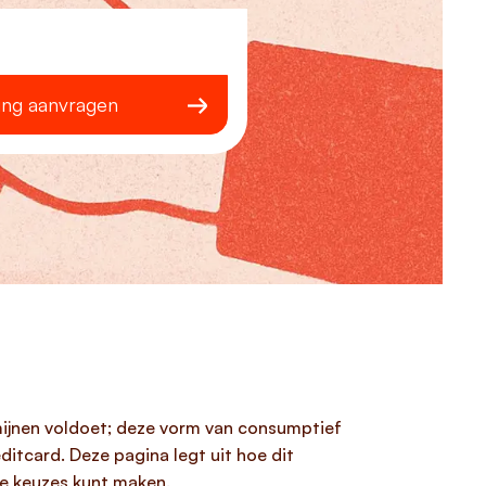
ing aanvragen
rmijnen voldoet; deze vorm van consumptief
itcard. Deze pagina legt uit hoe dit
ële keuzes kunt maken.