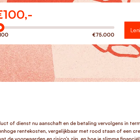
€
100,-
eveel wilt u lenen?
Len
100
€75.000
uct of dienst nu aanschaft en de betaling vervolgens in te
enhoge rentekosten, vergelijkbaar met rood staan of een cred
wat de voorwaarden en risico’s zijn, en hoe je slimme financi