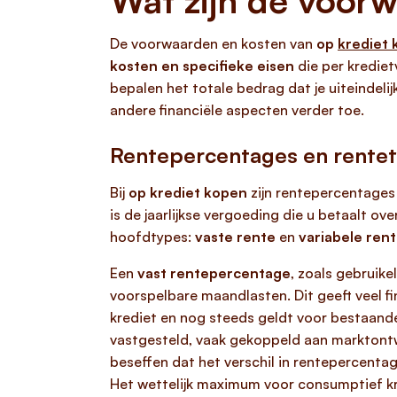
Wat zijn de voor
De voorwaarden en kosten van
op
krediet
kosten en specifieke eisen
die per krediet
bepalen het totale bedrag dat je uiteindelij
andere financiële aspecten verder toe.
Rentepercentages en rente
Bij
op krediet kopen
zijn rentepercentages 
is de jaarlijkse vergoeding die u betaalt o
hoofdtypes:
vaste rente
en
variabele ren
Een
vast rentepercentage
, zoals gebruike
voorspelbare maandlasten. Dit geeft veel f
krediet en nog steeds geldt voor bestaand
vastgesteld, vaak gekoppeld aan marktontwi
beseffen dat het verschil in rentepercentag
Het wettelijk maximum voor consumptief kre