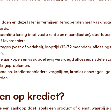
oen en deze later in termijnen terugbetalen met vaak hoger
ards.
rsoonlijke lening (met vaste rente en maandlasten), doorlope
of leveranciers.
es (vast of variabel), looptijd (12-72 maanden), aflossing
n.
e aankopen en vaak boetevrij vervroegd aflossen; nadelen zi
talingsproblemen.
amelen, kredietaanbieders vergelijken, krediet aanvragen, 
rden.
en op krediet?
e een aankoop doet, zoals een product of dienst, waarbij je 