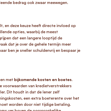
geleende bedrag ook zwaar meewegen.
t, en deze keuze heeft directe invloed op
llende opties, waarbij de meest
grijpen dat een langere looptijd de
vaak dat je over de gehele termijn meer
aar ben je sneller schuldenvrij en bespaar je
jgen met
bijkomende kosten en boetes
.
 de voorwaarden van kredietverstrekkers
. Dit houdt in dat de lener zelf
maningskosten, een extra boeterente over het
oet worden door niet tijdige betaling.
oms ver boven de oorspronkelijke