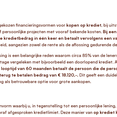
 gekozen financieringsvormen voor
kopen op krediet
, bij ui
of persoonlijke projecten met vooraf bekende kosten.
Bij ee
otale kredietbedrag in één keer en betaalt vervolgens een
eid, aangezien zowel de rente als de aflossing gedurende de 
sing is een belangrijke reden waarom circa 85% van de lene
ntage vergeleken met bijvoorbeeld een doorlopend krediet. A
 looptijd van 60 maanden betaalt de persoon die de perso
erug te betalen bedrag van € 18.120,-.
Dit geeft een duidel
ning als betrouwbare optie voor grote aankopen.
envorm waarbij u, in tegenstelling tot een persoonlijke lenin
raf afgesproken kredietlimiet. Deze manier van
op krediet