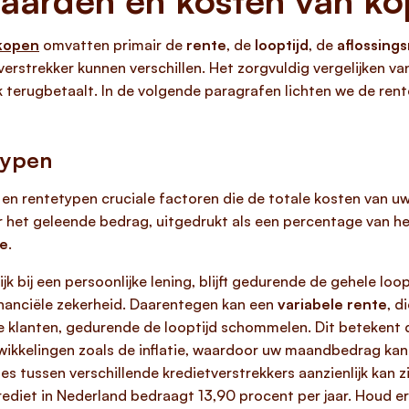
waarden en kosten van ko
 kopen
omvatten primair de
rente
, de
looptijd
, de
aflossing
verstrekker kunnen verschillen. Het zorgvuldig vergelijken va
k terugbetaalt. In de volgende paragrafen lichten we de rente
typen
en rentetypen cruciale factoren die de totale kosten van u
ver het geleende bedrag, uitgedrukt als een percentage van h
te
.
lijk bij een persoonlijke lening, blijft gedurende de gehele lo
inanciële zekerheid. Daarentegen kan een
variabele rente
, d
e klanten, gedurende de looptijd schommelen. Dit betekent 
kkelingen zoals de inflatie, waardoor uw maandbedrag kan st
es tussen verschillende kredietverstrekkers aanzienlijk kan 
diet in Nederland bedraagt 13,90 procent per jaar. Houd er 