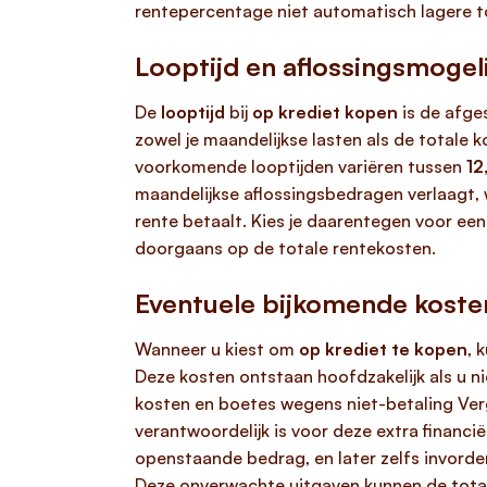
rentepercentage niet automatisch lagere t
Looptijd en aflossingsmogel
De
looptijd
bij
op krediet kopen
is de afge
zowel je maandelijkse lasten als de totale
voorkomende looptijden variëren tussen
12
maandelijkse aflossingsbedragen verlaagt, w
rente betaalt. Kies je daarentegen voor een 
doorgaans op de totale rentekosten.
Eventuele bijkomende koste
Wanneer u kiest om
op krediet te kopen
, 
Deze kosten ontstaan hoofdzakelijk als u n
kosten en boetes wegens niet-betaling Verg
verantwoordelijk is voor deze extra financi
openstaande bedrag, en later zelfs invorde
Deze onverwachte uitgaven kunnen de totale