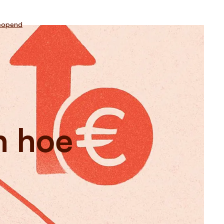
eopend
n hoe