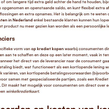
s of om langere tijd extra geld achter de hand te houden, b
jk opgenomen en openstaande saldo, en kunt flexibel extra af
 aflossingen en extra opnames. Het is belangrijk om te weten
nten in Nederland
enkel bestaande klanten kunnen hun lopen
t product nu meer gezien kan worden als een persoonlijke le
nciers
pecifieke vorm van
op krediet kopen
waarbij consumenten dire
en aan te schaffen en deze op een later moment, vaak in term
neer het direct van de leverancier naar de consument gaat. 
betaling biedt, wat functioneert als een kortlopende lening w
k variëren, van kortlopende betalingsvoorwaarden (bijvoorbe
voor samen met gespecialiseerde partijen, zoals een Krediet 
. Dit maakt het mogelijk voor consumenten om direct over 
 een
winkelkredietkaart
.