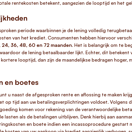
otale rentekosten betekent, aangezien de looptijd en het 
ijkheden
sproken periode waarbinnen je de lening volledig terugbetaal
 kosten van het krediet. Consumenten hebben hiervoor verschi
, 24, 36, 48, 60 en 72 maanden
. Het is belangrijk om te be
aardoor de lening betaalbaarder lijkt. Echter, dit betekent 
kortere looptijd, dan zijn de maandelijkse bedragen hoger, m
n en boetes
kunt u naast de afgesproken rente en aflossing te maken kri
iet op tijd aan uw betalingsverplichtingen voldoet. Volgens
oeding komen voor rekening van de verantwoordelijke betaler
ële lasten als de betalingen uitblijven. Denk hierbij aan aan
ringskosten en boete indien een incassoprocedure gestart m
 kosten van uw aankoop via krediet aanzienlijk verhogen, s