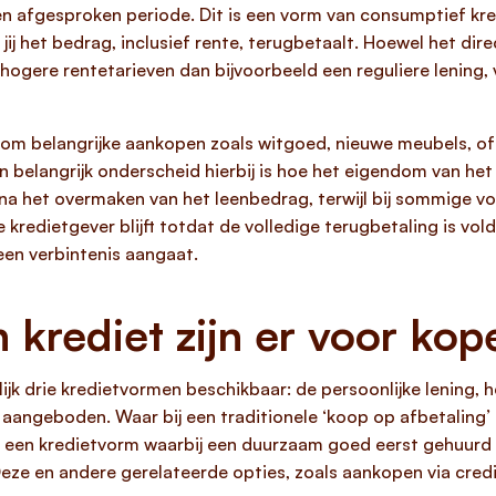
een afgesproken periode. Dit is een vorm van consumptief kred
jij het bedrag, inclusief rente, terugbetaalt. Hoewel het dire
hogere rentetarieven dan bijvoorbeeld een reguliere lening,
om belangrijke aankopen zoals witgoed, nieuwe meubels, of z
belangrijk onderscheid hierbij is hoe het eigendom van het
m na het overmaken van het leenbedrag, terwijl bij sommige 
kredietgever blijft totdat de volledige terugbetaling is vold
een verbintenis aangaat.
krediet zijn er voor kop
ijk drie kredietvormen beschikbaar: de persoonlijke lening, h
t aangeboden. Waar bij een traditionele ‘koop op afbetaling’
– een kredietvorm waarbij een duurzaam goed eerst gehuurd 
Deze en andere gerelateerde opties, zoals aankopen via cred