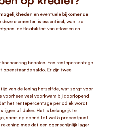
pen op krediet?
smogelijkheden
en eventuele
bijkomende
n deze elementen is essentieel, want ze
typen, de flexibiliteit van aflossen en
w financiering bepalen. Een rentepercentage
et openstaande saldo. Er zijn twee
optijd van de lening hetzelfde, wat zorgt voor
ie voorheen veel voorkwam bij doorlopend
dat het rentepercentage periodiek wordt
ijgen of dalen. Het is belangrijk te
zijn, soms oplopend tot wel 5 procentpunt.
rekening mee dat een ogenschijnlijk lager