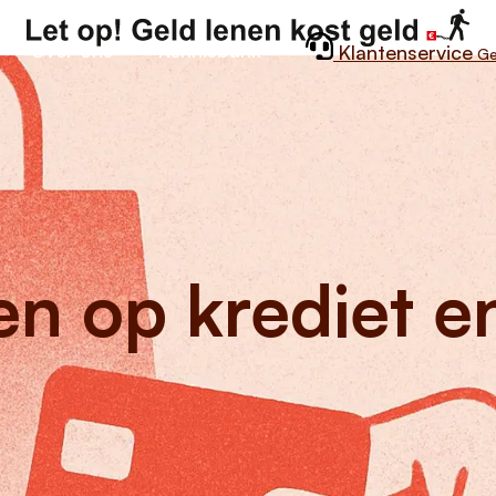
Over ons
Kennisbank
Klantenservice
G
en op krediet e