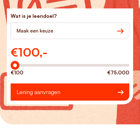
Wat is je leendoel?
Maak een keuze
€
100,-
Hoeveel wilt u lenen?
€100
€75.000
Lening aanvragen