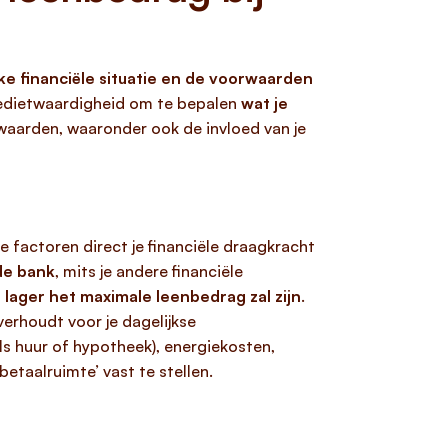
ke financiële situatie en de voorwaarden
kredietwaardigheid om te bepalen
wat je
waarden, waaronder ook de invloed van je
 factoren direct je financiële draagkracht
de bank
, mits je andere financiële
 lager het maximale leenbedrag zal zijn
.
verhoudt voor je dagelijkse
s huur of hypotheek), energiekosten,
taalruimte’ vast te stellen.