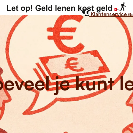
Over ons
Kennisbank
Klantenservice
Ge
eveel je kunt le