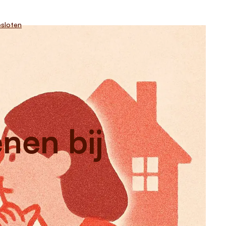
sloten
nen bij