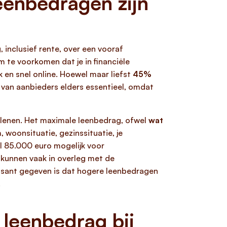
eenbedragen zijn
, inclusief rente, over een vooraf
 te voorkomen dat je in financiële
 en snel online. Hoewel maar liefst
45%
n van aanbieders elders essentieel, omdat
nt lenen. Het maximale leenbedrag, ofwel
wat
woonsituatie, gezinssituatie, je
l 85.000 euro mogelijk voor
unnen vaak in overleg met de
essant gegeven is dat hogere leenbedragen
.
leenbedrag bij