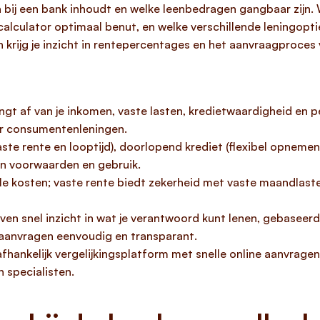
 bij een bank inhoudt en welke leenbedragen gangbaar zijn.
alculator optimaal benut, en welke verschillende leningopti
 krijg je inzicht in rentepercentages en het aanvraagproces
t af van je inkomen, vaste lasten, kredietwaardigheid en pe
r consumentenleningen.
aste rente en looptijd), doorlopend krediet (flexibel opneme
in voorwaarden en gebruik.
 kosten; vaste rente biedt zekerheid met vaste maandlasten,
even snel inzicht in wat je verantwoord kunt lenen, gebaseerd
 aanvragen eenvoudig en transparant.
hankelijk vergelijkingsplatform met snelle online aanvragen,
n specialisten.