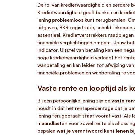
De rol van kredietwaardigheid en eerdere b
Kredietwaardigheid geeft banken en kredietv
lening probleemloos kunt terugbetalen. Om 
uitgaven, BKR-registratie, schuld-inkomen v
essentieel. Kredietverstrekkers raadplegen
financiële verplichtingen omgaat. Jouw beta
indicator. Uitstel van betaling kan een ne
hoge kredietwaardigheid verlaagt het rente
wanbetaling en kan leiden tot afwijzing van
financiële problemen en wanbetaling te vo
Vaste rente en looptijd als 
Bij een persoonlijke lening zijn de
vaste ren
houdt in dat het rentepercentage dat je bet
lening terugbetaalt staat vooraf vast. Als len
maandlasten
voor zowel rente als aflossing
bepalen
wat je verantwoord kunt lenen bi