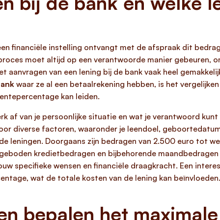
n bij de bank en welke l
en financiële instelling ontvangt met de afspraak dit bedrag
 proces moet altijd op een verantwoorde manier gebeuren, om
 aanvragen van een lening bij de bank vaak heel gemakkelijk
bank
waar ze al een betaalrekening hebben, is het vergelijke
rentepercentage kan leiden.
rk af van je persoonlijke situatie en wat je verantwoord ku
oor diverse factoren, waaronder je leendoel, geboortedatum, 
de leningen. Doorgaans zijn bedragen van 2.500 euro tot we
ngeboden kredietbedragen en bijbehorende maandbedragen k
ouw specifieke wensen en financiële draagkracht. Een inter
entage, wat de totale kosten van de lening kan beïnvloeden
n bepalen het maximale 