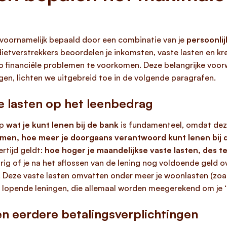
voornamelijk bepaald door een combinatie van je
persoonlij
dietverstrekkers beoordelen je inkomsten, vaste lasten en 
o financiële problemen te voorkomen. Deze belangrijke voor
ngen, lichten we uitgebreid toe in de volgende paragrafen.
e lasten op het leenbedrag
op
wat je kunt lenen bij de bank
is fundamenteel, omdat deze
omen, hoe meer je doorgaans verantwoord kunt lenen bij 
ertijd geldt:
hoe hoger je maandelijkse vaste lasten, des te
rig of je na het aflossen van de lening nog voldoende geld o
 Deze vaste lasten omvatten onder meer je woonlasten (zoal
opende leningen, die allemaal worden meegerekend om je ‘be
en eerdere betalingsverplichtingen