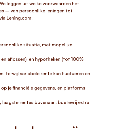
 We leggen uit welke voorwaarden het
es – van persoonlijke leningen tot
 via Lening.com.
rsoonlijke situatie, met mogelijke
n en aflossen), en hypotheken (tot 100%
 terwijl variabele rente kan fluctueren en
 op je financiële gegevens, en platforms
 laagste rentes bovenaan, boetevrij extra