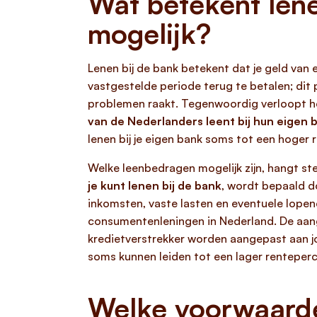
Wat betekent lene
mogelijk?
Lenen bij de bank betekent dat je geld van e
vastgestelde periode terug te betalen; dit
problemen raakt. Tegenwoordig verloopt het
van de Nederlanders leent bij hun eigen 
lenen bij je eigen bank soms tot een hoger 
Welke leenbedragen mogelijk zijn, hangt ste
je kunt lenen bij de bank
, wordt bepaald d
inkomsten, vaste lasten en eventuele lopen
consumentenleningen in Nederland. De aa
kredietverstrekker worden aangepast aan j
soms kunnen leiden tot een lager renteperc
Welke voorwaarde