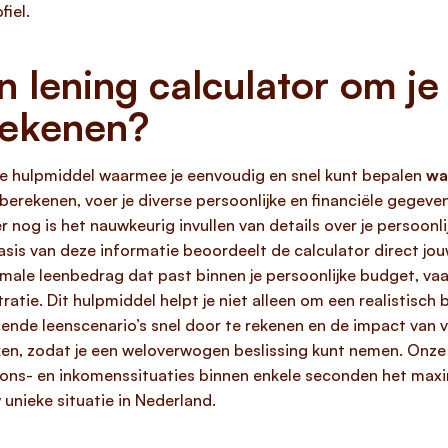
fiel.
n lening calculator om j
rekenen?
line hulpmiddel waarmee je eenvoudig en snel kunt bepalen
wa
erekenen, voer je diverse persoonlijke en financiële gegeve
 nog is het nauwkeurig invullen van details over je persoonlij
sis van deze informatie beoordeelt de calculator direct jou
male leenbedrag dat past binnen je persoonlijke budget, va
tie. Dit hulpmiddel helpt je niet alleen om een realistisch 
illende leenscenario’s snel door te rekenen en de impact van 
jken, zodat je een weloverwogen beslissing kunt nemen. Onze
oons- en inkomenssituaties binnen enkele seconden het max
unieke situatie in Nederland.