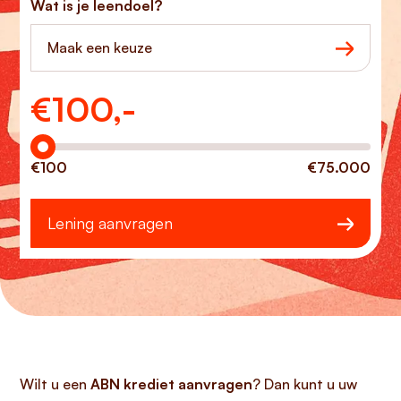
Wat is je leendoel?
Maak een keuze
€
100,-
Hoeveel wilt u lenen?
€100
€75.000
Lening aanvragen
Wilt u een
ABN krediet aanvragen
? Dan kunt u uw