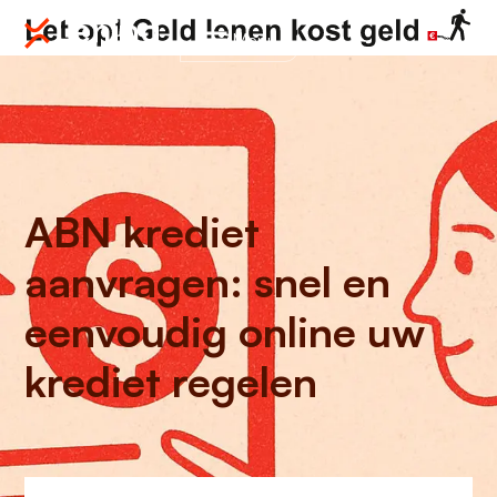
Menu
ABN krediet
aanvragen: snel en
eenvoudig online uw
krediet regelen