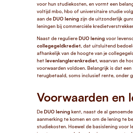
voor hun studiekosten, en vormt een belangr
voltijd mbo, hbo of universitaire studie v
aan de
DUO lening
zijn de uitzonderlijk gu
leningen bij commerciële kredietverstrekker
Naast de reguliere
DUO lening
voor levenso
collegegeldkrediet
, dat uitsluitend bedoe
afhankelijk van de hoogte van je collegegeld
het
levenlanglerenkrediet
, waarvan de ho
voorwaarden voldoen. Belangrijk is dat een
terugbetaald, soms inclusief rente, onder 
Voorwaarden en l
De
DUO lening
kent, naast de al genoemde 
aanmerking te komen en om de lening te be
studiekosten. Hoewel de basislening voor 