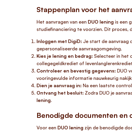
Stappenplan voor het aanvr
Het aanvragen van een
DUO lening
is een g
studiefinanciering te voorzien. Dit proces,
Inloggen met DigiD:
Je start de aanvraag d
gepersonaliseerde aanvraagomgeving.
Kies je lening en bedrag:
Selecteer in het 
collegegeldkrediet of levenlanglerenkredie
Controleer en bevestig gegevens:
DUO voe
vooringevulde informatie nauwkeurig nakijkt
Dien je aanvraag in:
Na een laatste control
Ontvang het besluit:
Zodra DUO je aanvraag
lening
.
Benodigde documenten en c
Voor een
DUO lening
zijn de benodigde do