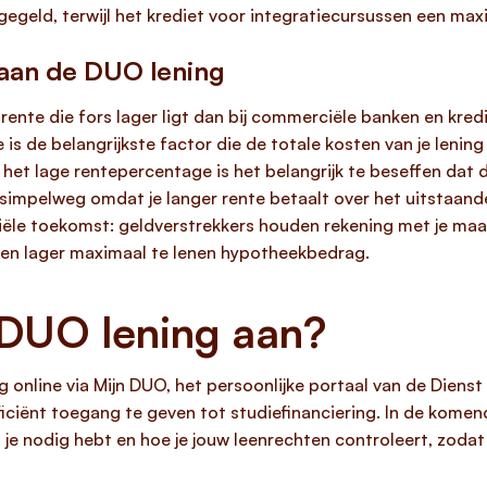
egegeld, terwijl het krediet voor integratiecursussen een m
aan de DUO lening
ente die fors lager ligt dan bij commerciële banken en kredi
s de belangrijkste factor die de totale kosten van je lening 
het lage rentepercentage is het belangrijk te beseffen dat 
simpelweg omdat je langer rente betaalt over het uitstaande
ciële toekomst: geldverstrekkers houden rekening met je maan
een lager maximaal te lenen hypotheekbedrag.
 DUO lening aan?
online via Mijn DUO, het persoonlijke portaal van de Dienst 
ficiënt toegang te geven tot studiefinanciering. In de komen
e nodig hebt en hoe je jouw leenrechten controleert, zodat