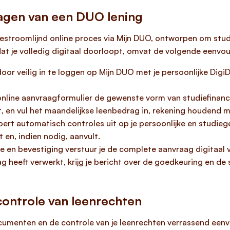
agen van een DUO lening
estroomlijnd online proces via Mijn DUO, ontworpen om stude
 dat je volledig digitaal doorloopt, omvat de volgende eenvo
oor veilig in te loggen op Mijn DUO met je persoonlijke DigiD
online aanvraagformulier de gewenste vorm van studiefinanci
t, en vul het maandelijkse leenbedrag in, rekening houdend
rt automatisch controles uit op je persoonlijke en studiege
 en, indien nodig, aanvult.
e en bevestiging verstuur je de complete aanvraag digitaal v
 heeft verwerkt, krijg je bericht over de goedkeuring en de 
ontrole van leenrechten
cumenten en de controle van je leenrechten verrassend een