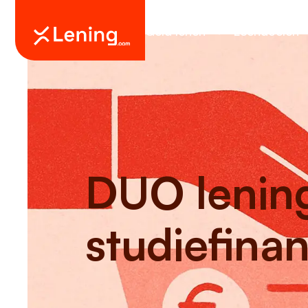
Geld lenen
Leendoelen
DUO lenin
studiefina