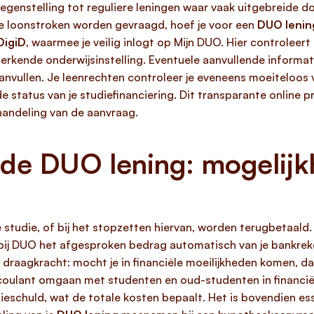
egenstelling tot reguliere leningen waar vaak uitgebreide 
te loonstroken worden gevraagd, hoef je voor een
DUO lenin
DigiD
, waarmee je veilig inlogt op Mijn DUO. Hier controleer
n erkende onderwijsinstelling. Eventuele aanvullende informati
anvullen. Je leenrechten controleer je eveneens moeiteloos v
de status van je studiefinanciering. Dit transparante online 
handeling van de aanvraag.
 de DUO lening: mogelij
studie, of bij het stopzetten hiervan, worden terugbetaald.
rbij DUO het afgesproken bedrag automatisch van je bankreke
 je draagkracht: mocht je in financiële moeilijkheden komen, 
coulant omgaan met studenten en oud-studenten in financië
dieschuld, wat de totale kosten bepaalt. Het is bovendien es