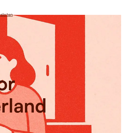
sloten
or
erland