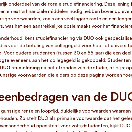
ijk onderdeel van de totale studiefinanciering. Deze lening 
olgen en extra financiële middelen nodig hebben bovenop even
nstige voorwaarden, zoals een veel lagere rente en een lang
s, wat het een aantrekkelijke optie maakt voor het financier
nderhoud, kent studiefinanciering via DUO ook gespecialis
ld is voor de betaling van collegegeld voor hbo- of universit
. Voor oudere studenten (tussen 30 en 55 jaar) die een deelti
ogte eveneens aan het collegegeld is gekoppeld. Studenten 
DUO studielening
na het afronden van de studie, of bij st
gunstige voorwaarden die elders op deze pagina worden toeg
eenbedragen van de DUO
gunstige rente en looptijd, duidelijke voorwaarden waaraa
houden. Zo stelt DUO als primaire voorwaarde dat het gelee
levensonderhoud openstaat voor voltijdstudenten, kijkt DUO