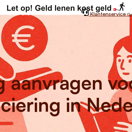
Over ons
Kennisbank
Klantenservice
Ge
g aanvragen vo
nciering in Ned