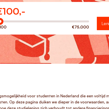
€
100,-
eveel wilt u lenen?
Len
100
€75.000
ngsmogelijkheid voor studenten in Nederland die een voltijd m
sten. Op deze pagina duiken we dieper in de voorwaarden, 
hoe deze studielening zich verhoudt tot andere financiering