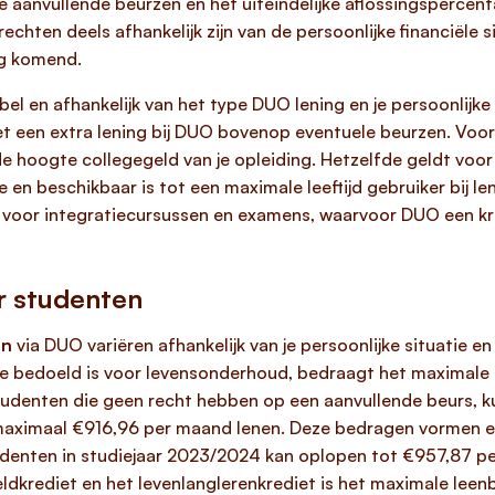
e aanvullende beurzen en het uiteindelijke aflossingspercent
chten deels afhankelijk zijn van de persoonlijke financiële s
ng komend.
bel en afhankelijk van het type DUO lening en je persoonlijke
een extra lening bij DUO bovenop eventuele beurzen. Voor 
e hoogte collegegeld van je opleiding. Hetzelfde geldt voor
e en beschikbaar is tot een maximale leeftijd gebruiker bij l
iet voor integratiecursussen en examens, waarvoor DUO een 
r studenten
en
via DUO variëren afhankelijk van je persoonlijke situatie en
e bedoeld is voor levensonderhoud, bedraagt het maximale
udenten die geen recht hebben op een aanvullende beurs, ku
 maximaal €916,96 per maand lenen. Deze bedragen vormen e
tudenten in studiejaar 2023/2024 kan oplopen tot €957,87 
ldkrediet en het levenlanglerenkrediet is het maximale lee