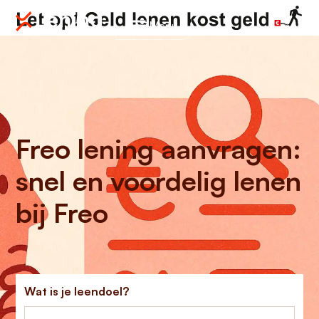
Menu
Freo lening aanvragen:
snel en voordelig lenen
bij Freo
Wat is je leendoel?