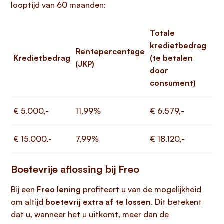
looptijd van 60 maanden:
Totale
kredietbedrag
Rentepercentage
Kredietbedrag
(te betalen
(JKP)
door
consument)
€ 5.000,-
11,99%
€ 6.579,-
€ 15.000,-
7,99%
€ 18.120,-
Boetevrije aflossing bij Freo
Bij een
Freo lening
profiteert u van de mogelijkheid
om altijd
boetevrij extra af te lossen
. Dit betekent
dat u, wanneer het u uitkomt, meer dan de