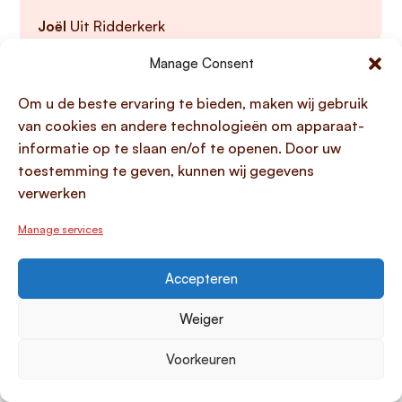
Joël
Uit Ridderkerk
Manage Consent
Om u de beste ervaring te bieden, maken wij gebruik
van cookies en andere technologieën om apparaat-
informatie op te slaan en/of te openen. Door uw
Geld lenen
Populaire leendoelen
toestemming te geven, kunnen wij gegevens
verwerken
Persoonlijke lening
Auto
Doorlopend krediet
Restschuld
Manage services
Lening Oversluiten
Keuken
Hoeveel kan ik lenen?
Verbouwing
Accepteren
Direct geld lenen
Weiger
Handige links
Over Lening.com
Over ons
Papendorpseweg 99,
Voorkeuren
Klantenservice
3528 BJ Utrecht