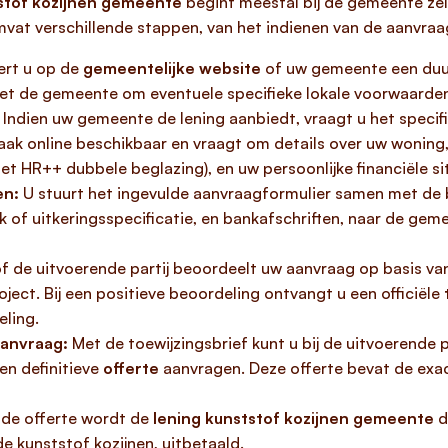
tstof kozijnen gemeente
begint meestal bij de gemeente zel
vat verschillende stappen, van het indienen van de aanvraag 
ert u op de
gemeentelijke website
of uw gemeente een duur
et de gemeente om eventuele specifieke lokale voorwaarden
Indien uw gemeente de lening aanbiedt, vraagt u het specif
 vaak online beschikbaar en vraagt om details over uw wonin
t HR++ dubbele beglazing), en uw persoonlijke financiële si
en:
U stuurt het ingevulde aanvraagformulier samen met de 
ok of uitkeringsspecificatie, en bankafschriften, naar de g
 de uitvoerende partij beoordeelt uw aanvraag op basis v
ect. Bij een positieve beoordeling ontvangt u een officiële
eling.
aanvraag:
Met de toewijzingsbrief kunt u bij de uitvoerende p
en definitieve
offerte
aanvragen. Deze offerte bevat de exa
de offerte wordt de
lening kunststof kozijnen gemeente
d
e kunststof kozijnen, uitbetaald.