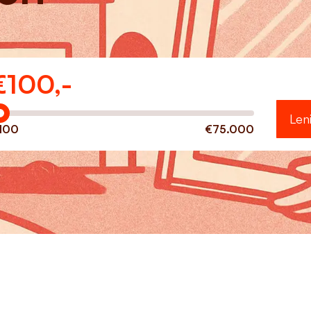
€
100,-
eveel wilt u lenen?
Len
100
€75.000