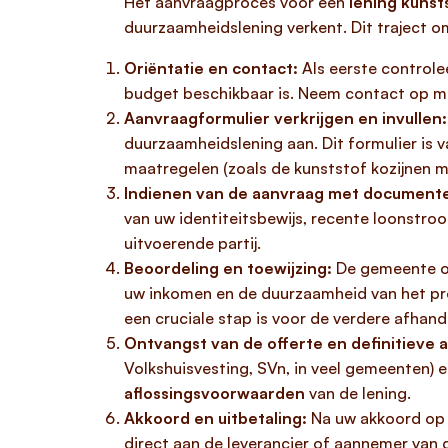
Het aanvraagproces voor een
lening kuns
duurzaamheidslening verkent. Dit traject om
Oriëntatie en contact:
Als eerste controle
budget beschikbaar is. Neem contact op m
Aanvraagformulier verkrijgen en invullen:
duurzaamheidslening aan. Dit formulier is
maatregelen (zoals de kunststof kozijnen me
Indienen van de aanvraag met document
van uw identiteitsbewijs, recente loonstro
uitvoerende partij.
Beoordeling en toewijzing:
De gemeente of
uw inkomen en de duurzaamheid van het proj
een cruciale stap is voor de verdere afhand
Ontvangst van de offerte en definitieve 
Volkshuisvesting, SVn, in veel gemeenten) e
aflossingsvoorwaarden
van de lening.
Akkoord en uitbetaling:
Na uw akkoord op 
direct aan de leverancier of aannemer van d