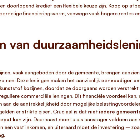
n doorlopend krediet een flexibele keuze zijn. Koop op afbe
voordelige financieringsvorm, vanwege vaak hogere rentes en
en van duurzaamheidslen
n
ijnen, vaak aangeboden door de gemeente, brengen aanzienl
rzamen. Deze leningen maken het aanzienlijk
eenvoudiger om 
e kunststof kozijnen, doordat ze doorgaans worden verstrek
reguliere commerciële leningen. Dit financiële voordeel kan, n
n aan de aantrekkelijkheid door mogelijke belastingvoordele
 gelden er strikte eisen. Cruciaal is dat
niet iedere gemeent
eput kan zijn
. Daarnaast moet u als aanvrager voldoen aan s
n een vast inkomen, en uiteraard moet de investering – zoa
ng.