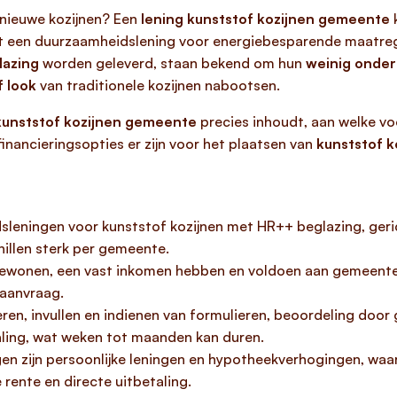
nieuwe kozijnen? Een
lening kunststof kozijnen gemeente
k
et een duurzaamheidslening voor energiebesparende maatr
lazing
worden geleverd, staan bekend om hun
weinig onde
 look
van traditionele kozijnen nabootsen.
kunststof kozijnen gemeente
precies inhoudt, aan welke v
inancieringsopties er zijn voor het plaatsen van
kunststof k
eningen voor kunststof kozijnen met HR++ beglazing, geri
illen sterk per gemeente.
ewonen, een vast inkomen hebben en voldoen aan gemeentelij
 aanvraag.
ren, invullen en indienen van formulieren, beoordeling door
taling, wat weken tot maanden kan duren.
en zijn persoonlijke leningen en hypotheekverhogingen, waarb
rente en directe uitbetaling.