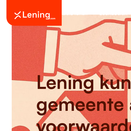
Geld lenen
Leendoelen
Lening kun
gemeente 
voorwaard