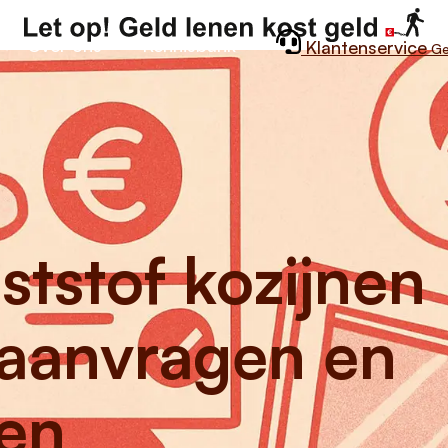
Over ons
Kennisbank
Klantenservice
Ge
ststof kozijnen
aanvragen en
en