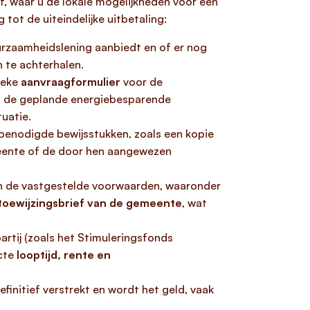
f, waar u de lokale mogelijkheden voor een
tot de uiteindelijke uitbetaling:
zaamheidslening aanbiedt en of er nog
 te achterhalen.
ieke
aanvraagformulier
voor de
g, de geplande energiebesparende
tuatie.
benodigde bewijsstukken, zoals een kopie
emeente of de door hen aangewezen
an de vastgestelde voorwaarden, waaronder
toewijzingsbrief van de gemeente
, wat
artij (zoals het Stimuleringsfonds
cte
looptijd, rente en
efinitief verstrekt en wordt het geld, vaak