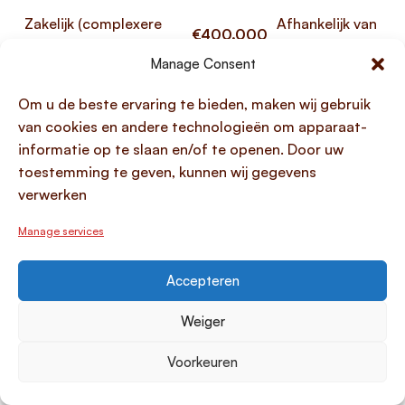
Zakelijk (complexere
Afhankelijk van
€400.000
leaseoplossingen)
beoordeling
Manage Consent
Deze uiteenlopende bedragen laten zien dat
Om u de beste ervaring te bieden, maken wij gebruik
Hiltermann een specialist is in zowel
van cookies en andere technologieën om apparaat-
consumentenleningen (voor veelvoorkomende
informatie op te slaan en/of te openen. Door uw
autobedragen) als grootschalige zakelijke
toestemming te geven, kunnen wij gegevens
leaseoplossingen. Hoewel de minimum- en
verwerken
maximumbedragen kaders bieden, wordt het
Manage services
uiteindelijke, persoonlijk verantwoorde leenbedrag
altijd vastgesteld na een grondige beoordeling van
uw specifieke financiële situatie en
Accepteren
kredietwaardigheid.
Weiger
Kan ik tussentijds boetevrij extra aflossen?
Voorkeuren
Ja, bij een Hiltermann financiering voor particuliere
huurkoopauto’s is het inderdaad mogelijk om