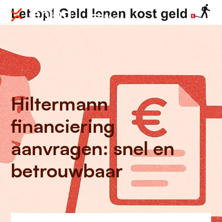
Menu
Hiltermann
financiering
aanvragen: snel en
betrouwbaar