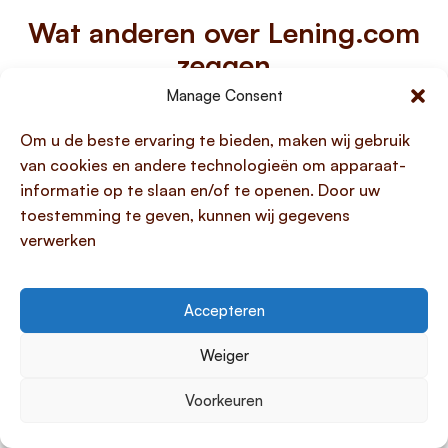
Wat anderen over Lening.com
zeggen
1245 klanten beoordelen ons met een 4.1/5
Manage Consent
Om u de beste ervaring te bieden, maken wij gebruik
van cookies en andere technologieën om apparaat-
informatie op te slaan en/of te openen. Door uw
toestemming te geven, kunnen wij gegevens
goed
verwerken
snel en makkelijk
Accepteren
jessica
Uit amsterdam
Weiger
Voorkeuren