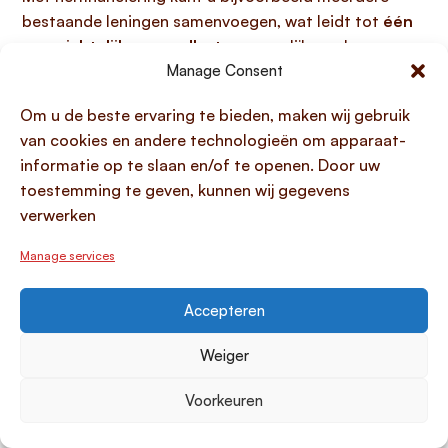
bestaande leningen samenvoegen, wat leidt tot
één
overzichtelijke maandlast
en mogelijk een lagere
rentevoet, vooral als uw huidige leningen te duur zijn
Manage Consent
door hoge rentelasten. Dit helpt bij het
makkelijker
Om u de beste ervaring te bieden, maken wij gebruik
beheer van maandelijks budget
, doordat u de
van cookies en andere technologieën om apparaat-
terugbetaling over een langere looptijd kunt spreiden.
informatie op te slaan en/of te openen. Door uw
Een saneringskrediet is specifiek bedoeld voor een
toestemming te geven, kunnen wij gegevens
beheersbare aflossing van schulden
, vaak wanneer
verwerken
een reguliere bank geen uitkomst biedt, en maakt
onderdeel uit van een schuldhulpverleningstraject.
Manage services
Deze financiële oplossingen dragen bij aan het
Accepteren
verbeteren van uw geldpositie. Een
succesvolle
herfinanciering met betere voorwaarden
kan zelfs
Weiger
uw
kredietwaardigheid op de lange termijn
positief
beïnvloeden, wat toekomstige financiële opties kan
Voorkeuren
verbeteren. Wel vereist herfinanciering dat de krediet
bank nederland een
stabiele financiële situatie