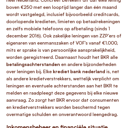
heel Nederland. Concreet betekent dit dat elke lening
boven €250 met een looptijd langer dan één maand
wordt vastgelegd, inclusief bijvoorbeeld creditcards,
doorlopende kredieten, limieten op betaalrekeningen
en zelfs mobiele telefoons op afbetaling (sinds 1
december 2016). Ook zakelijke leningen van ZZP’ers of
eigenaren van eenmanszaken of VOF’s vanaf €1.000,
mits er sprake is van persoonlijke aansprakelijkheid,
worden geregistreerd. Daarnaast houdt het BKR alle
betalingsachterstanden
en andere bijzonderheden
over leningen bij. Elke
krediet bank nederland
is, net
als andere kredietverstrekkers, wettelijk verplicht om
leningen en eventuele achterstanden aan het BKR te
melden en raadpleegt deze gegevens bij elke nieuwe
aanvraag. Zo zorgt het BKR ervoor dat consumenten
en kredietverstrekkers worden beschermd tegen
overmatige schulden en onverantwoord leengedrag.
Inkomensbeheer en financiële situatie