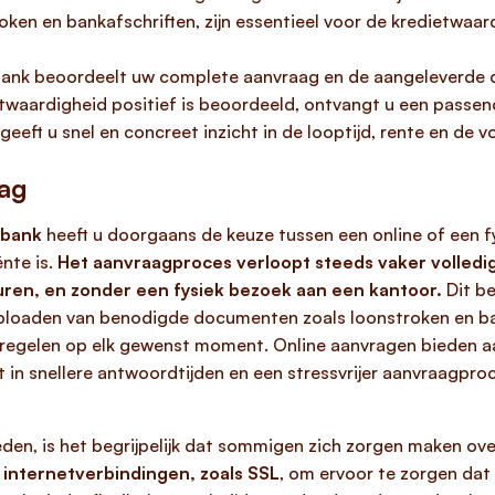
roken en bankafschriften, zijn essentieel voor de kredietwa
ank beoordeelt uw complete aanvraag en de aangeleverde d
twaardigheid positief is beoordeeld, ontvangt u een passe
geeft u snel en concreet inzicht in de looptijd, rente en de
aag
tbank
heeft u doorgaans de keuze tussen een online of een f
nte is.
Het aanvraagproces verloopt steeds vaker volledig
ren, en zonder een fysiek bezoek aan een kantoor.
Dit be
 uploaden van benodigde documenten zoals loonstroken en ban
t regelen op elk gewenst moment. Online aanvragen bieden aa
t in snellere antwoordtijden en een stressvrijer aanvraagpro
den, is het begrijpelijk dat sommigen zich zorgen maken over
 internetverbindingen, zoals SSL
, om ervoor te zorgen dat