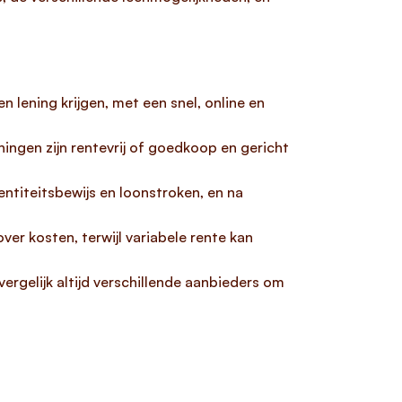
n lening krijgen, met een snel, online en
ningen zijn rentevrij of goedkoop en gericht
ntiteitsbewijs en loonstroken, en na
ver kosten, terwijl variabele rente kan
ergelijk altijd verschillende aanbieders om