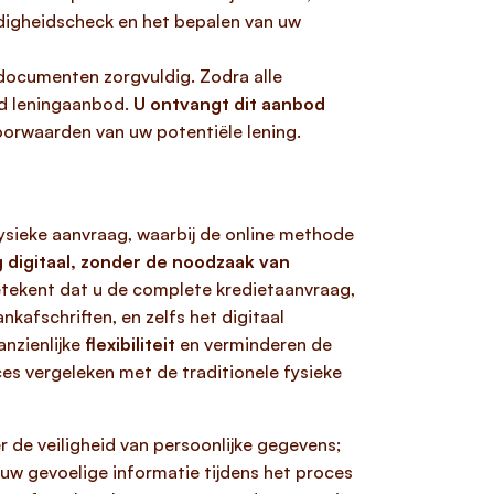
ardigheidscheck en het bepalen van uw
ocumenten zorgvuldig. Zodra alle
nd leningaanbod.
U ontvangt dit aanbod
 voorwaarden van uw potentiële lening.
ysieke aanvraag, waarbij de online methode
 digitaal, zonder de noodzaak van
tekent dat u de complete kredietaanvraag,
kafschriften, en zelfs het digitaal
nzienlijke
flexibiliteit
en verminderen de
ces vergeleken met de traditionele fysieke
 de veiligheid van persoonlijke gegevens;
 uw gevoelige informatie tijdens het proces