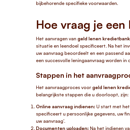
bijbehorende specifieke voorwaarden.
Hoe vraag je een 
Het aanvragen van
geld lenen kredietbank
situatie en leendoel specificeert. Na het 
uw aanvraag beoordeelt en een passend aanb
een succesvolle leningaanvraag worden in d
Stappen in het aanvraagpro
Het aanvraagproces voor
geld lenen kred
belangrijkste stappen die u doorloopt, zijn:
Online aanvraag indienen:
U start met het
specificeert u persoonlijke gegevens, uw fi
uw aanvraag’.
Documenten uploaden:
Na het indienen va