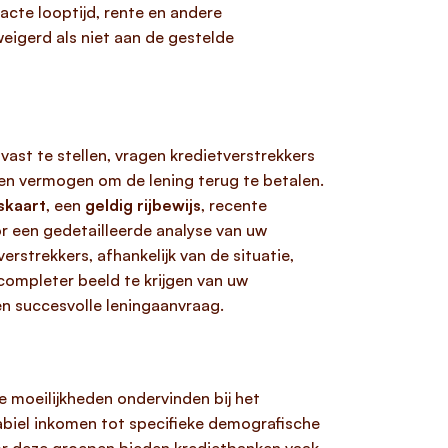
cte looptijd, rente en andere
eigerd als niet aan de gestelde
ast te stellen, vragen kredietverstrekkers
e en vermogen om de lening terug te betalen.
skaart
, een
geldig rijbewijs
, recente
r een gedetailleerde analyse van uw
rstrekkers, afhankelijk van de situatie,
completer beeld te krijgen van uw
en succesvolle leningaanvraag.
e moeilijkheden ondervinden bij het
tabiel inkomen tot specifieke demografische