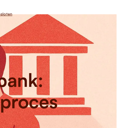
sloten
tbank:
gproces