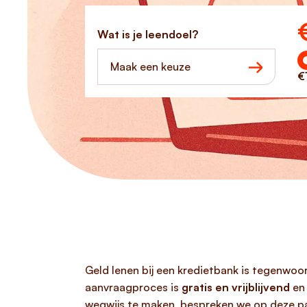
Ho
Wat is je leendoel?
Maak een keuze
€
Geld lenen bij een kredietbank is tegenwoo
aanvraagproces is
gratis en vrijblijvend
en 
wegwijs te maken, bespreken we op deze pa