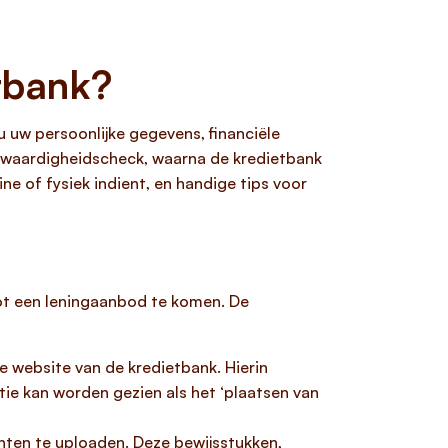
etbank?
u uw persoonlijke gegevens, financiële
ietwaardigheidscheck, waarna de kredietbank
e of fysiek indient, en handige tips voor
tot een leningaanbod te komen. De
e website van de kredietbank. Hierin
tie kan worden gezien als het ‘plaatsen van
ten te uploaden. Deze bewijsstukken,