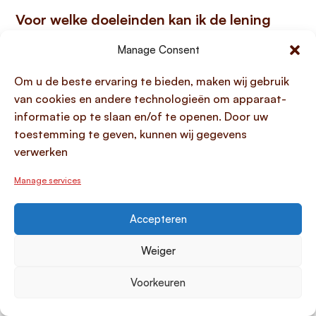
Voor welke doeleinden kan ik de lening
gebruiken?
Manage Consent
Een
New10 lening
is primair bedoeld om uw
Om u de beste ervaring te bieden, maken wij gebruik
onderneming te ondersteunen bij
diverse zakelijke
van cookies en andere technologieën om apparaat-
doeleinden
die bijdragen aan groei en efficiëntie. U
informatie op te slaan en/of te openen. Door uw
kunt de lening inzetten voor belangrijke investeringen,
toestemming te geven, kunnen wij gegevens
het vergroten van werkkapitaal, of het dekken van
verwerken
onverwachte bedrijfskosten. Een slimme toepassing
van een
new10 lening
kan ook de
consolidatie van
Manage services
bestaande zakelijke schulden
zijn, waardoor u
meerdere leningen combineert en mogelijk aanzienlijk
Accepteren
op rentekosten bespaart, wat de financiële structuur
van uw bedrijf vereenvoudigt. Het is echter belangrijk
Weiger
te onthouden dat de financiering
niet ingezet mag
worden voor bedrijfsovernames
en dat New10
Voorkeuren
bepaalde sectoren uitsluit, om de focus te behouden
op de operationele versterking en ontwikkeling van