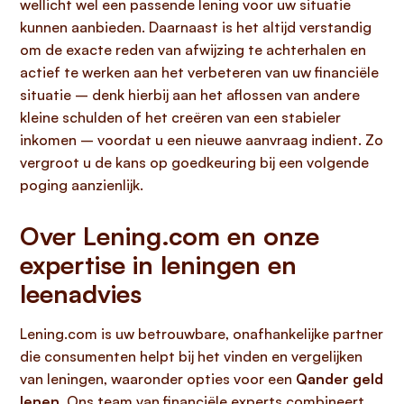
wellicht wel een passende lening voor uw situatie
kunnen aanbieden. Daarnaast is het altijd verstandig
om de exacte reden van afwijzing te achterhalen en
actief te werken aan het verbeteren van uw financiële
situatie – denk hierbij aan het aflossen van andere
kleine schulden of het creëren van een stabieler
inkomen – voordat u een nieuwe aanvraag indient. Zo
vergroot u de kans op goedkeuring bij een volgende
poging aanzienlijk.
Over Lening.com en onze
expertise in leningen en
leenadvies
Lening.com is uw betrouwbare, onafhankelijke partner
die consumenten helpt bij het vinden en vergelijken
van leningen, waaronder opties voor een
Qander geld
lenen
. Ons team van financiële experts combineert