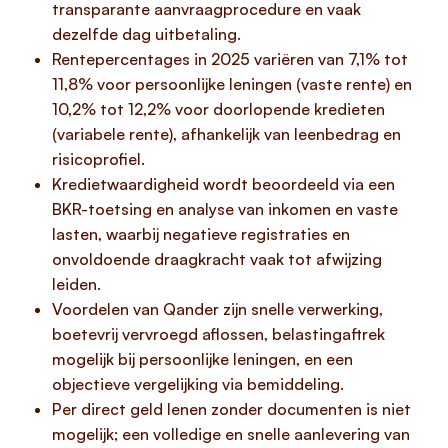
transparante aanvraagprocedure en vaak
dezelfde dag uitbetaling.
Rentepercentages in 2025 variëren van 7,1% tot
11,8% voor persoonlijke leningen (vaste rente) en
10,2% tot 12,2% voor doorlopende kredieten
(variabele rente), afhankelijk van leenbedrag en
risicoprofiel.
Kredietwaardigheid wordt beoordeeld via een
BKR-toetsing en analyse van inkomen en vaste
lasten, waarbij negatieve registraties en
onvoldoende draagkracht vaak tot afwijzing
leiden.
Voordelen van Qander zijn snelle verwerking,
boetevrij vervroegd aflossen, belastingaftrek
mogelijk bij persoonlijke leningen, en een
objectieve vergelijking via bemiddeling.
Per direct geld lenen zonder documenten is niet
mogelijk; een volledige en snelle aanlevering van