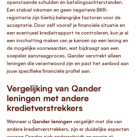
openstaande schulden en betalingsachterstanden.
Een stabiel inkomen en geen negatieve BKR-
registratie zijn hierbij belangrijke factoren voor de
acceptatie. Door zelf vooraf je financiële situatie en
een eventueel kredietrapport te controleren, kun je al
een inschatting maken van je kansen op een lening en
de mogelijke voorwaarden, wat bijdraagt aan een
soepeler aanvraagproces. Qander verstrekt alleen
leningen die verantwoord zijn en past het aanbod aan
jouw specifieke financiële profiel aan.
Vergelijking van Qander
leningen met andere
kredietverstrekkers
Wanneer u
Qander leningen
vergelijkt met die van
andere kredietverstrekkers, zijn er duidelijke aspecten
waarop Qander zich onderscheidt en waarin zij