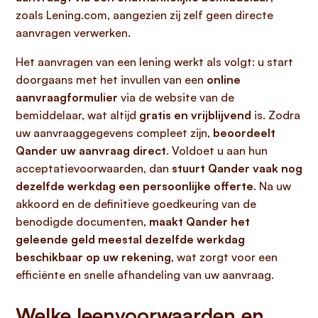
zoals Lening.com, aangezien zij zelf geen directe
aanvragen verwerken.
Het aanvragen van een lening werkt als volgt: u start
doorgaans met het invullen van een
online
aanvraagformulier
via de website van de
bemiddelaar, wat altijd
gratis en vrijblijvend
is. Zodra
uw aanvraaggegevens compleet zijn,
beoordeelt
Qander uw aanvraag direct
. Voldoet u aan hun
acceptatievoorwaarden, dan
stuurt Qander vaak nog
dezelfde werkdag een persoonlijke offerte
. Na uw
akkoord en de definitieve goedkeuring van de
benodigde documenten,
maakt Qander het
geleende geld meestal dezelfde werkdag
beschikbaar op uw rekening
, wat zorgt voor een
efficiënte en snelle afhandeling van uw aanvraag.
Welke leenvoorwaarden en