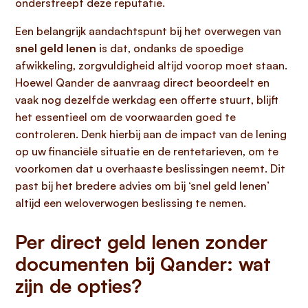
onderstreept deze reputatie.
Een belangrijk aandachtspunt bij het overwegen van
snel geld lenen
is dat, ondanks de spoedige
afwikkeling, zorgvuldigheid altijd voorop moet staan.
Hoewel Qander de aanvraag direct beoordeelt en
vaak nog dezelfde werkdag een offerte stuurt, blijft
het essentieel om de voorwaarden goed te
controleren. Denk hierbij aan de impact van de lening
op uw financiële situatie en de rentetarieven, om te
voorkomen dat u overhaaste beslissingen neemt. Dit
past bij het bredere advies om bij ‘snel geld lenen’
altijd een weloverwogen beslissing te nemen.
Per direct geld lenen zonder
documenten bij Qander: wat
zijn de opties?