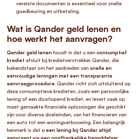
vereiste documenten is essentieel voor snelle
goedkeuring en uitbetaling.
Wat is Qander geld lenen en
hoe werkt het aanvragen?
Qander geld lenen
houdt in dat u een
consumptief
krediet
afsluit bij kredietverstrekker Qander, die
bekendstaat om het aanbieden van
snelle en
eenvoudige leningen met een transparante
aanvraagprocedure
. Qander richt zich uitsluitend op
deze consumptieve kredieten, zoals een persoonlijke
lening of een doorlopend krediet, en levert vaak op
maat gemaakte financiële oplossingen die geschikt
zijn voor diverse doeleinden, van het financieren van
een auto tot een woningverbouwing. Een belangrijk
kenmerk is dat
u een lening bij Qander altijd
aanvraagt via een onafhankelijke bemiddelaar
,