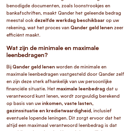
benodigde documenten, zoals loonstrookjes en
bankafschriften, maakt Qander het geleende bedrag
meestal ook
dezelfde werkdag beschikbaar
op uw
rekening, wat het proces van
Qander geld lenen
zeer
efficiënt maakt.
Wat zijn de minimale en maximale
leenbedragen?
Bij
Qander geld lenen
worden de minimale en
maximale leenbedragen vastgesteld door Qander zelf
en zijn deze sterk afhankelijk van uw persoonlijke
financiële situatie. Het
maximale leenbedrag
dat u
verantwoord kunt lenen, wordt zorgvuldig berekend
op basis van uw
inkomen, vaste lasten,
gezinssituatie en kredietwaardigheid
, inclusief
eventuele lopende leningen. Dit zorgt ervoor dat het
altijd een maximaal verantwoord leenbedrag is dat