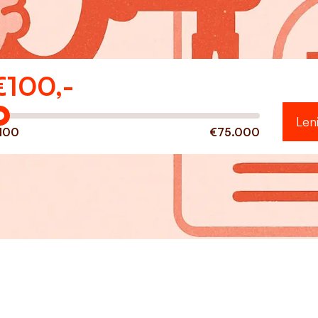
€
100,-
eveel wilt u lenen?
Len
100
€75.000