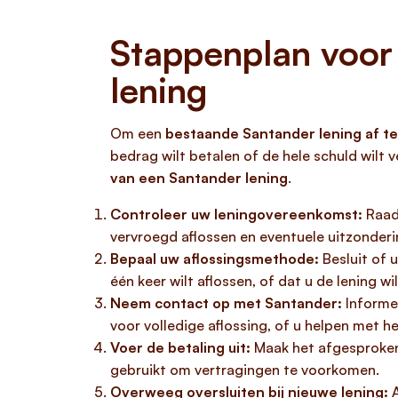
Stappenplan voor
lening
Om een
bestaande Santander lening af te
bedrag wilt betalen of de hele schuld wilt
van een Santander lening
.
Controleer uw leningovereenkomst:
Raadp
vervroegd aflossen en eventuele uitzonderin
Bepaal uw aflossingsmethode:
Besluit of 
één keer wilt aflossen, of dat u de lening w
Neem contact op met Santander:
Informee
voor volledige aflossing, of u helpen met h
Voer de betaling uit:
Maak het afgesproken 
gebruikt om vertragingen te voorkomen.
Overweeg oversluiten bij nieuwe lening:
A