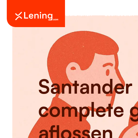
Geld lenen
Leendoelen
Santander 
complete g
aflossen