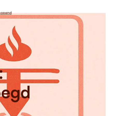
eopend
:
oegd