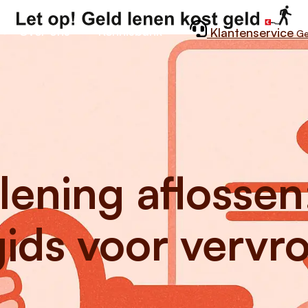
Over ons
Kennisbank
Klantenservice
G
lening aflossen
ids voor vervr