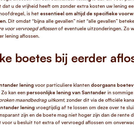
t dat u de vrijheid heeft om zonder extra kosten uw lening eer
hoofdregel, is het
essentieel om altijd de specifieke voor
ren
. Dit omdat “bijna alle gevallen” niet “alle gevallen” bete
e voor vervroegd aflossen
of eventuele uitzonderingen. Zo 
r lening aflossen.
ke boetes bij eerder afl
ntander lening
voor particuliere klanten
doorgaans boetevri
. Zo kan een
persoonlijke lening van Santander
in sommige 
esproken maandbedrag uitkomt
, zonder dit via de officiële kan
ntander lening
vroegtijdig af te lossen om deze over te slu
nsparant zijn en de boete mag niet hoger zijn dan de rente 
t
voor u besluit tot extra of vervroegd aflossen om onverwac