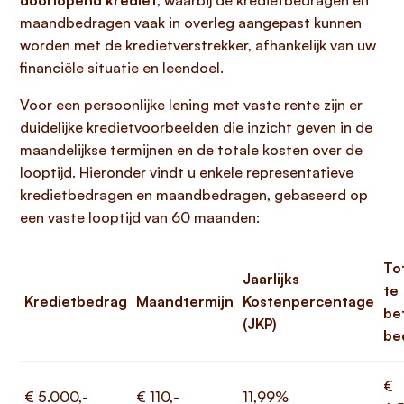
doorlopend krediet
, waarbij de kredietbedragen en
maandbedragen vaak in overleg aangepast kunnen
worden met de kredietverstrekker, afhankelijk van uw
financiële situatie en leendoel.
Voor een persoonlijke lening met vaste rente zijn er
duidelijke kredietvoorbeelden die inzicht geven in de
maandelijkse termijnen en de totale kosten over de
looptijd. Hieronder vindt u enkele representatieve
kredietbedragen en maandbedragen, gebaseerd op
een vaste looptijd van 60 maanden:
To
Jaarlijks
te
Kredietbedrag
Maandtermijn
Kostenpercentage
be
(JKP)
be
€
€ 5.000,-
€ 110,-
11,99%