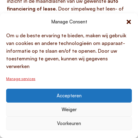
inzicht in de maandlasten van uw gewenste
auto
financiering of lease
. Door simpelweg het leen- of
leasebedrag, de gewenste looptijd en een eventuele
Manage Consent
aanbetaling of slottermijn in te vullen, berekent de
tool direct een helder maandbedrag. Dit geeft u
Om u de beste ervaring te bieden, maken wij gebruik
binnen enkele minuten een nauwkeurig beeld van uw
van cookies en andere technologieën om apparaat-
toekomstige uitgaven, zodat u weloverwogen de
informatie op te slaan en/of te openen. Door uw
beste financieringskeuze kunt maken die past bij uw
toestemming te geven, kunnen wij gegevens
budget.
verwerken
Voorwaarden bekijken:
Manage services
transparantie en duidelijkheid
Accepteren
bij auto financiering en lease
Weiger
Wanneer u de voorwaarden voor
auto financiering of
lease
bekijkt, is
transparantie en duidelijkheid
Voorkeuren
essentieel
om onverwachte kosten te voorkomen. Dit
betekent dat u altijd een heldere