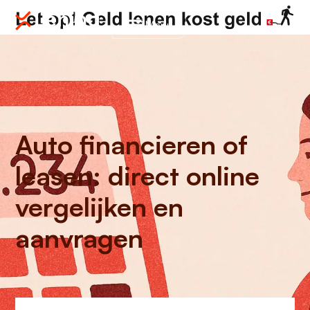
Menu
Auto financieren of
leasen: direct online
vergelijken en
aanvragen