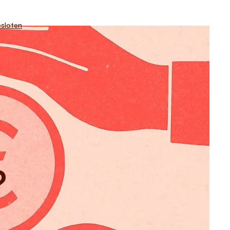
sloten
?