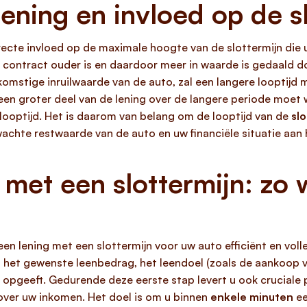
lening en invloed op de s
recte invloed op de maximale hoogte van de slottermijn die u
 contract ouder is en daardoor meer in waarde is gedaald do
omstige inruilwaarde van de auto, zal een langere looptijd 
at een groter deel van de lening over de langere periode moe
 looptijd. Het is daarom van belang om de looptijd van de
slo
wachte restwaarde van de auto en uw financiële situatie aan 
met een slottermijn: zo w
en lening met een slottermijn voor uw auto efficiënt en voll
 u het gewenste leenbedrag, het leendoel (zoals de aankoop
opgeeft. Gedurende deze eerste stap levert u ook cruciale p
over uw inkomen. Het doel is om u binnen
enkele minuten
ee