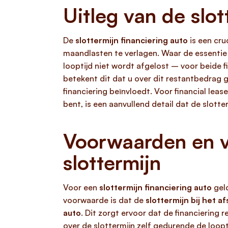
Uitleg van de slot
De
slottermijn financiering auto
is een cru
maandlasten te verlagen. Waar de essentie
looptijd niet wordt afgelost – voor beide fi
betekent dit dat u over dit restantbedrag g
financiering beïnvloedt. Voor financial lea
bent, is een aanvullend detail dat de slotter
Voorwaarden en ve
slottermijn
Voor een
slottermijn financiering auto
geld
voorwaarde is dat de
slottermijn bij het 
auto
. Dit zorgt ervoor dat de financiering 
over de slottermijn zelf gedurende de loopti