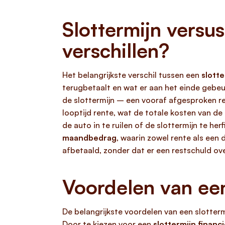
Slottermijn versus
verschillen?
Het belangrijkste verschil tussen een
slotte
terugbetaalt en wat er aan het einde gebeur
de slottermijn – een vooraf afgesproken r
looptijd rente, wat de totale kosten van de 
de auto in te ruilen of de slottermijn te her
maandbedrag
, waarin zowel rente als een
afbetaald, zonder dat er een restschuld over
Voordelen van een 
De belangrijkste voordelen van een slotterm
Door te kiezen voor een
slottermijn financ