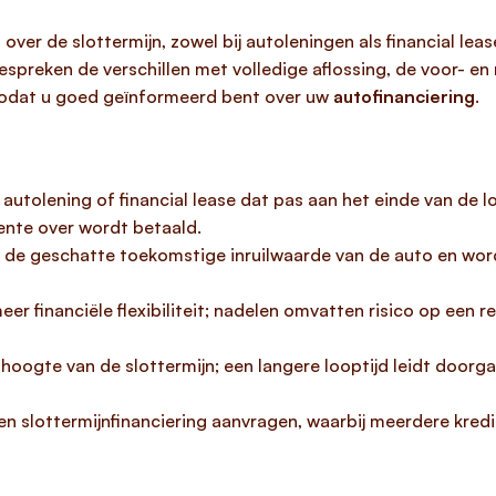
g over de slottermijn, zowel bij autoleningen als financial lea
preken de verschillen met volledige aflossing, de voor- en n
odat u goed geïnformeerd bent over uw
autofinanciering
.
j autolening of financial lease dat pas aan het einde van de 
rente over wordt betaald.
n de geschatte toekomstige inruilwaarde van de auto en wor
er financiële flexibiliteit; nadelen omvatten risico op een 
 hoogte van de slottermijn; een langere looptijd leidt doorg
een slottermijnfinanciering aanvragen, waarbij meerdere kre