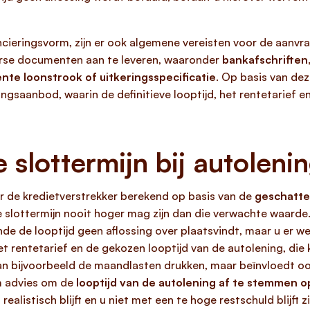
ieringsvorm, zijn er ook algemene vereisten voor de aanvrag
verse documenten aan te leveren, waaronder
bankafschriften
ente loonstrook of uitkeringsspecificatie
. Op basis van de
ringsaanbod, waarin de definitieve looptijd, het rentetarief
 slottermijn bij autoleni
or de kredietverstrekker berekend op basis van de
geschatte
ze slottermijn nooit hoger mag zijn dan die verwachte waard
e de looptijd geen aflossing over plaatsvindt, maar u er we
het rentetarief en de gekozen looptijd van de autolening, die
kan bijvoorbeeld de maandlasten drukken, maar beïnvloedt o
im advies om de
looptijd van de autolening af te stemmen 
 realistisch blijft en u niet met een te hoge restschuld blijft