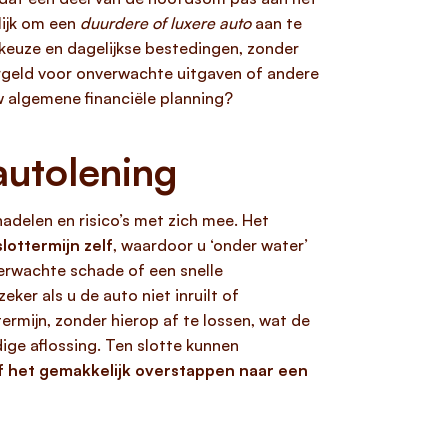
lijk om een
duurdere of luxere auto
aan te
okeuze en dagelijkse bestedingen, zonder
argeld voor onverwachte uitgaven of andere
 uw algemene financiële planning?
 autolening
adelen en risico’s met zich mee. Het
lottermijn zelf
, waardoor u ‘onder water’
erwachte schade of een snelle
 zeker als u de auto niet inruilt of
rmijn, zonder hierop af te lossen, wat de
ige aflossing. Ten slotte kunnen
f het gemakkelijk overstappen naar een