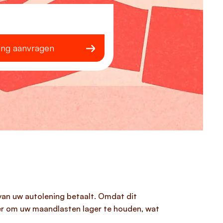
ing aanvragen
 van uw autolening betaalt. Omdat dit
ier om uw maandlasten lager te houden, wat