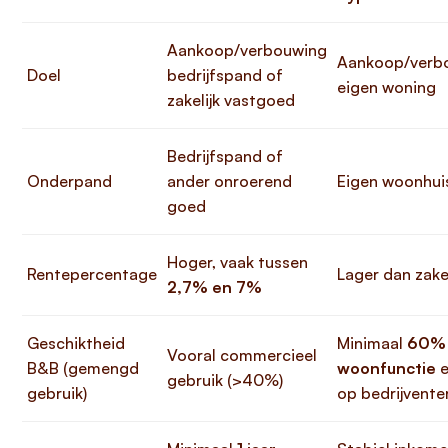
Aankoop/verbouwing
Aankoop/verb
Doel
bedrijfspand of
eigen woning
zakelijk vastgoed
Bedrijfspand of
Onderpand
ander onroerend
Eigen woonhui
goed
Hoger, vaak tussen
Rentepercentage
Lager dan zakel
2,7% en 7%
Geschiktheid
Minimaal
60%
Vooral commercieel
B&B (gemengd
woonfunctie
e
gebruik (>40%)
gebruik)
op bedrijvente