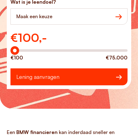
Wat is je leendoel?
Maak een keuze
€
100,-
Hoeveel wilt u lenen?
€100
€75.000
Lening aanvragen
Een
BMW financieren
kan inderdaad sneller en