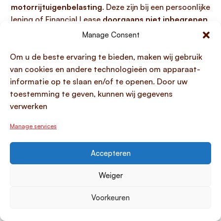
motorrijtuigenbelasting
. Deze zijn bij een persoonlijke
lening of Financial Lease
doorgaans niet inbegrepen
,
in tegenstelling tot bijvoorbeeld Private Lease, tenzij
Manage Consent
expliciet anders overeengekomen. Het concept van
Total Cost of Ownership (TCO)
helpt u alle kosten, van
Om u de beste ervaring te bieden, maken wij gebruik
aanschaf tot en met het latere gebruik, te overzien en
van cookies en andere technologieën om apparaat-
zo de werkelijke financiële last van uw
BMW
informatie op te slaan en/of te openen. Door uw
financieren
te bepalen, waarbij zelfs de mogelijkheid
toestemming te geven, kunnen wij gegevens
tot
vroegtijdige terugbetaling
invloed kan hebben
verwerken
op de uiteindelijke totale rentelasten.
Manage services
Kan ik mijn BMW financiering tussentijds
aflossen?
Accepteren
Jazeker, het is in de meeste gevallen mogelijk om uw
Weiger
BMW financiering
tussentijds af te lossen. Voor
particuliere autofinancieringen, zoals een persoonlijke
Voorkeuren
lening, is
boetevrij vervroegd aflossen
in Nederland