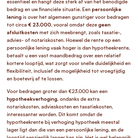
essentieel en hangt deze sterk af van het benodigde
bedrag en uw financiële situatie. Een
persoonlijke
lening
is over het algemeen gunstiger voor bedragen
tot circa
€ 23.000
, vooral omdat deze
geen
afsluitkosten
met zich meebrengt, zoals taxatie-,
advies- of notariskosten. Hoewel de rente op een
persoonlijke lening vaak hoger is dan hypotheekrente,
betaalt u een vast maandbedrag over een relatief
kortere looptijd, wat zorgt voor snelle duidelijkheid en
flexibiliteit, inclusief de mogelijkheid tot vroegtijdig
en boetevrij af te lossen.
Voor bedragen groter dan €23.000 kan een
hypotheekverhoging
, ondanks de extra
notariskosten, advieskosten en taxatiekosten,
interessanter worden. Dit komt omdat de
hypotheekrente bij verhoging hypotheek meestal
lager ligt dan die van een persoonlijke lening, en de
looptijd aanzienlijk langer kan zijn. Het is wel belangrijk