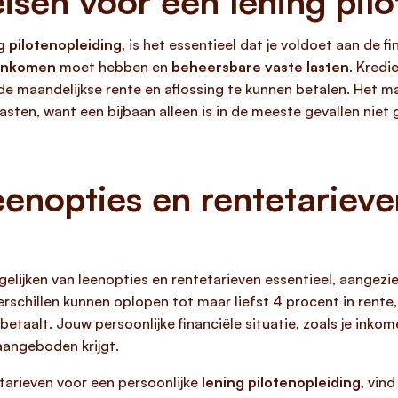
sen voor een lening pilo
g pilotenopleiding
, is het essentieel dat je voldoet aan de f
 inkomen
moet hebben en
beheersbare vaste lasten
. Kredi
e maandelijkse rente en aflossing te kunnen betalen. Het ma
lasten, want een bijbaan alleen is in de meeste gevallen nie
eenopties en rentetariev
rgelijken van leenopties en rentetarieven essentieel, aangez
erschillen kunnen oplopen tot maar liefst 4 procent in rent
betaalt. Jouw persoonlijke financiële situatie, zoals je inkome
 aangeboden krijgt.
etarieven voor een persoonlijke
lening pilotenopleiding
, vin