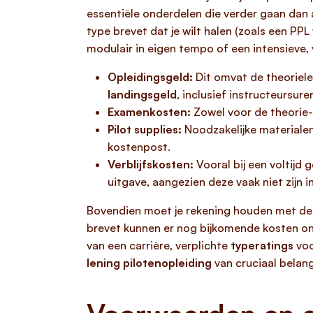
essentiële onderdelen die verder gaan dan 
type brevet dat je wilt halen (zoals een P
modulair in eigen tempo of een intensieve,
Opleidingsgeld:
Dit omvat de theorieles
landingsgeld
, inclusief instructeursur
Examenkosten:
Zowel voor de theorie- 
Pilot supplies:
Noodzakelijke materiale
kostenpost.
Verblijfskosten:
Vooral bij een voltijd
uitgave, aangezien deze vaak niet zijn i
Bovendien moet je rekening houden met de f
brevet kunnen er nog bijkomende kosten on
van een carrière, verplichte
typeratings
voo
lening pilotenopleiding
van cruciaal belang