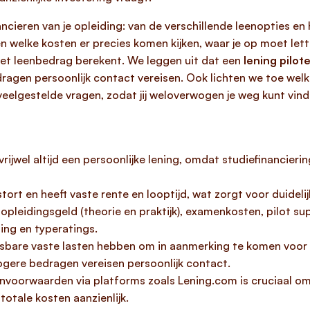
ancieren van je opleiding: van de verschillende leenopties e
 welke kosten er precies komen kijken, waar je op moet lette
het leenbedrag berekent. We leggen uit dat een
lening pilot
agen persoonlijk contact vereisen. Ook lichten we toe welke
eelgestelde vragen, zodat jij weloverwogen je weg kunt vinde
vrijwel altijd een persoonlijke lening, omdat studiefinancier
tort en heeft vaste rente en looptijd, wat zorgt voor duideli
 opleidingsgeld (theorie en praktijk), examenkosten, pilot sup
ing en typeratings.
sbare vaste lasten hebben om in aanmerking te komen voor
ogere bedragen vereisen persoonlijk contact.
eenvoorwaarden via platforms zoals Lening.com is cruciaal om
totale kosten aanzienlijk.