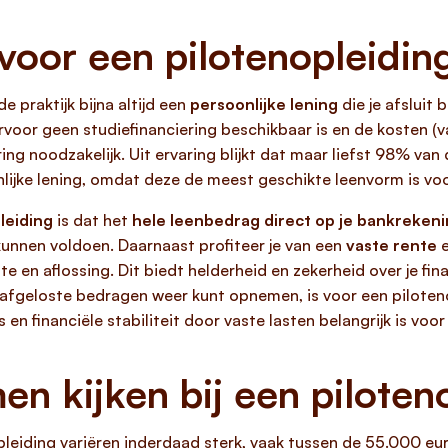
 voor een pilotenopleidin
 de praktijk bijna altijd een
persoonlijke lening
die je afsluit 
arvoor geen studiefinanciering beschikbaar is en de kosten 
iering noodzakelijk. Uit ervaring blijkt dat maar liefst 98% v
lijke lening, omdat deze de meest geschikte leenvorm is voo
leiding
is dat het
hele leenbedrag direct op je bankreken
kunnen voldoen. Daarnaast profiteer je van een
vaste rente
e
e en aflossing. Dit biedt helderheid en zekerheid over je fi
je afgeloste bedragen weer kunt opnemen, is voor een piloten
n financiële stabiliteit door vaste lasten belangrijk is voor 
n kijken bij een piloten
opleiding variëren inderdaad sterk, vaak tussen de 55.000 e