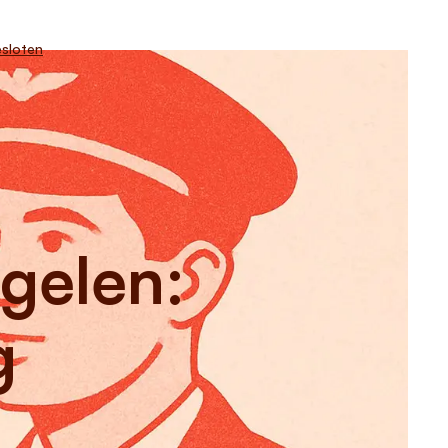
sloten
egelen:
g