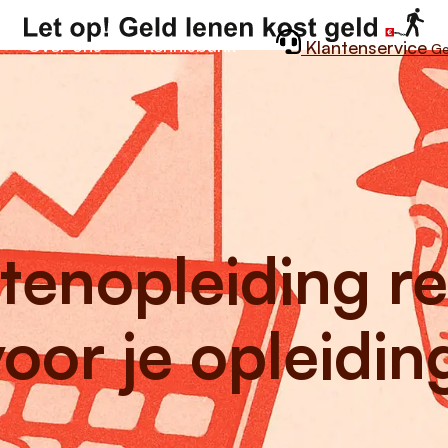
Over ons
Kennisbank
Klantenservice
Ge
otenopleiding r
voor je opleidin