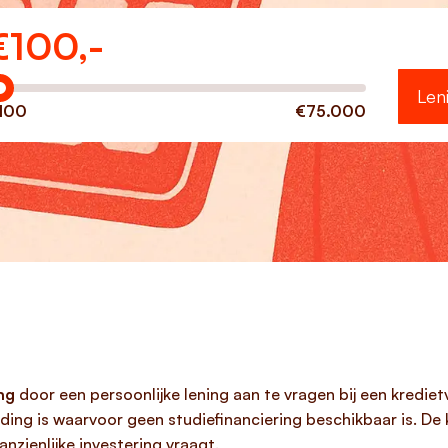
€
100,-
eveel wilt u lenen?
Len
100
€75.000
ng
door een persoonlijke lening aan te vragen bij een krediet
ing is waarvoor geen studiefinanciering beschikbaar is. De 
nzienlijke investering vraagt.