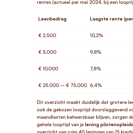
rentes (actueel per mei 2024, bij een loopt
Leenbedrag
Laagste rente (per
€ 2.500
10,2%
€ 5.000
9,8%
€ 10.000
7,8%
€ 25.000 – € 75.000
6,4%
Dit overzicht maakt duidelijk dat grotere 
ook de gekozen looptijd doorslaggevend voo
maandlasten beheersbaar blijven, zorgen d
gehele looptijd van je
lening pilotenopleid
overzicht van ruim 45 leningen van 15 kredie