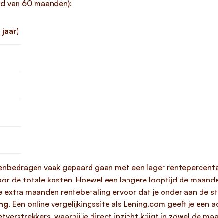
ijd van 60 maanden):
 jaar)
leenbedragen vaak gepaard gaan met een lager rentepercenta
r de totale kosten. Hoewel een langere looptijd de maandeli
e extra maanden rentebetaling ervoor dat je onder aan de s
ing
. Een online vergelijkingssite als Lening.com geeft je een 
tverstrekkers, waarbij je direct inzicht krijgt in zowel de m