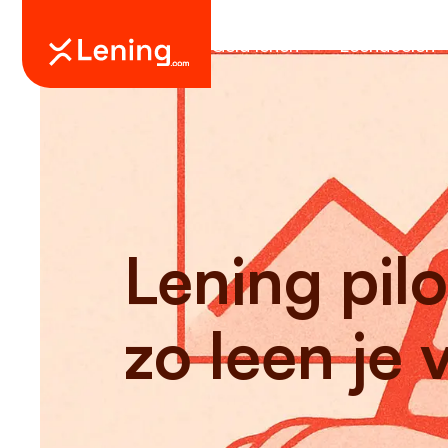
Geld lenen
Leendoelen
Lening pil
zo leen je 