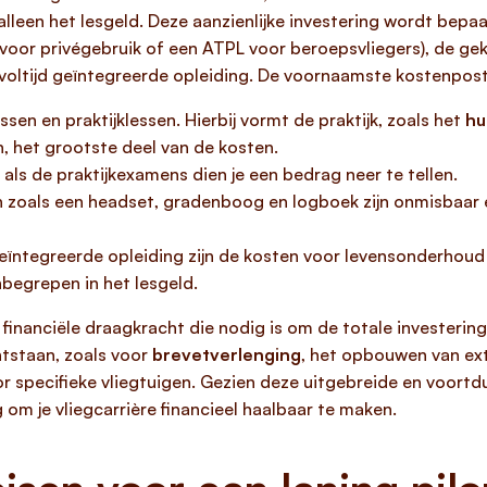
alleen het lesgeld. Deze aanzienlijke investering wordt bep
PL voor privégebruik of een ATPL voor beroepsvliegers), de g
 voltijd geïntegreerde opleiding. De voornaamste kostenpost
sen en praktijklessen. Hierbij vormt de praktijk, zoals het
hu
en, het grootste deel van de kosten.
als de praktijkexamens dien je een bedrag neer te tellen.
n zoals een headset, gradenboog en logboek zijn onmisbaa
 geïntegreerde opleiding zijn de kosten voor levensonderhoud 
nbegrepen in het lesgeld.
inanciële draagkracht die nodig is om de totale investering 
tstaan, zoals voor
brevetverlenging
, het opbouwen van ex
r specifieke vliegtuigen. Gezien deze uitgebreide en voortd
 om je vliegcarrière financieel haalbaar te maken.