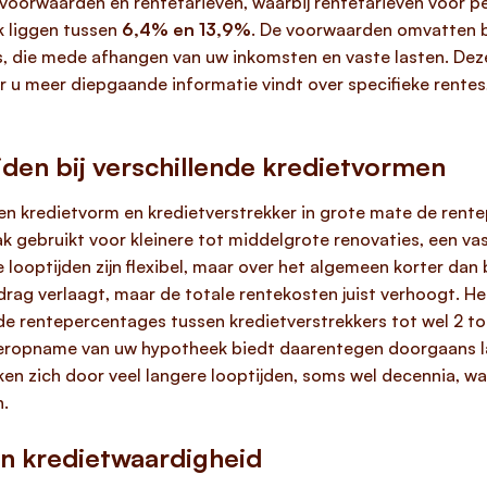
voorwaarden en rentetarieven, waarbij rentetarieven voor p
k liggen tussen
6,4% en 13,9%
. De voorwaarden omvatten b
l is, die mede afhangen van uw inkomsten en vaste lasten. De
 u meer diepgaande informatie vindt over specifieke rentes
den bij verschillende kredietvormen
n kredietvorm en kredietverstrekker in grote mate de rente
ak gebruikt voor kleinere tot middelgrote renovaties, een v
ooptijden zijn flexibel, maar over het algemeen korter dan bi
ag verlaagt, maar de totale rentekosten juist verhoogt. Het
de rentepercentages tussen kredietverstrekkers tot wel 2 to
heropname van uw hypotheek biedt daarentegen doorgaans la
 zich door veel langere looptijden, soms wel decennia, wat
n.
en kredietwaardigheid