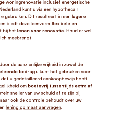
ige woningrenovatie inclusief energetische
 Nederland kunt u via een hypothecair
 gebruiken. Dit resulteert in een
lagere
dien biedt deze leenvorm
flexibele en
 bij het
lenen voor renovatie
. Houd er wel
zich meebrengt.
oor de aanzienlijke vrijheid in zowel de
 geleende bedrag
u kunt het gebruiken voor
 dat u gedetailleerd aankoopbewijs hoeft
gelijkheid om
boetevrij tussentijds extra af
elt sneller van uw schuld af te zijn bij
, maar ook de controle behoudt over uw
een
lening op maat aanvragen
.