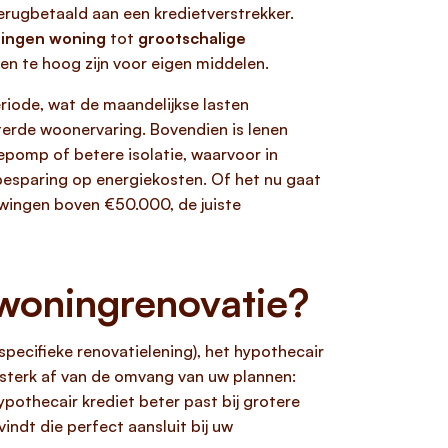
erugbetaald aan een kredietverstrekker.
singen woning
tot
grootschalige
en te hoog zijn voor eigen middelen.
riode, wat de maandelijkse lasten
erde woonervaring. Bovendien is lenen
tepomp of betere isolatie, waarvoor in
n besparing op energiekosten. Of het nu gaat
uwingen boven €50.000, de juiste
 woningrenovatie?
specifieke renovatielening), het hypothecair
sterk af van de omvang van uw plannen:
ypothecair krediet beter past bij grotere
indt die perfect aansluit bij uw