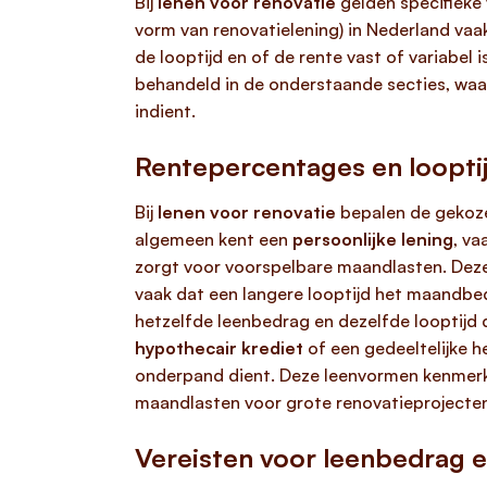
Bij
lenen voor renovatie
gelden specifieke 
vorm van renovatielening) in Nederland vaa
de looptijd en of de rente vast of variabe
behandeld in de onderstaande secties, waar
indient.
Rentepercentages en looptij
Bij
lenen voor renovatie
bepalen de gekoze
algemeen kent een
persoonlijke lening
, va
zorgt voor voorspelbare maandlasten. Deze l
vaak dat een langere looptijd het maandbedr
hetzelfde leenbedrag en dezelfde looptijd 
hypothecair krediet
of een gedeeltelijke 
onderpand dient. Deze leenvormen kenmerken
maandlasten voor grote renovatieprojecte
Vereisten voor leenbedrag 