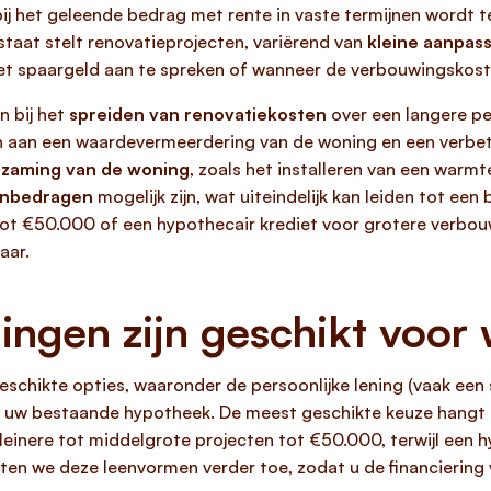
ij het geleende bedrag met rente in vaste termijnen wordt t
staat stelt renovatieprojecten, variërend van
kleine aanpas
l het spaargeld aan te spreken of wanneer de verbouwingskost
n bij het
spreiden van renovatiekosten
over een langere pe
n aan een waardevermeerdering van de woning en een verbet
rzaming van de woning
, zoals het installeren van een warm
eenbedragen
mogelijk zijn, wat uiteindelijk kan leiden tot ee
 tot €50.000 of een hypothecair krediet voor grotere verbo
aar.
ingen zijn geschikt voor
geschikte opties, waaronder de persoonlijke lening (vaak een 
n uw bestaande hypotheek. De meest geschikte keuze hangt 
kleinere tot middelgrote projecten tot €50.000, terwijl een h
ten we deze leenvormen verder toe, zodat u de financiering v