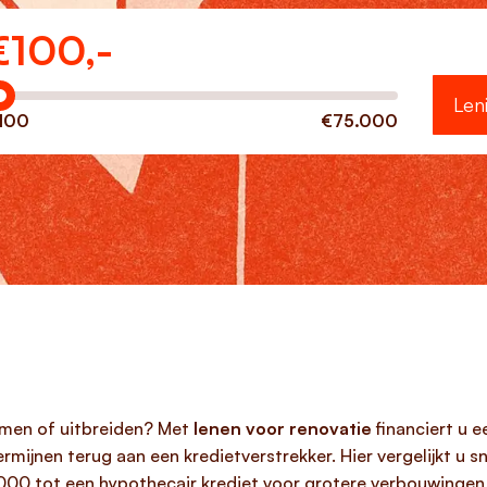
€
100,-
eveel wilt u lenen?
Len
100
€75.000
amen of uitbreiden? Met
lenen voor renovatie
financiert u 
ermijnen terug aan een kredietverstrekker. Hier vergelijkt u 
.000 tot een hypothecair krediet voor grotere verbouwingen,