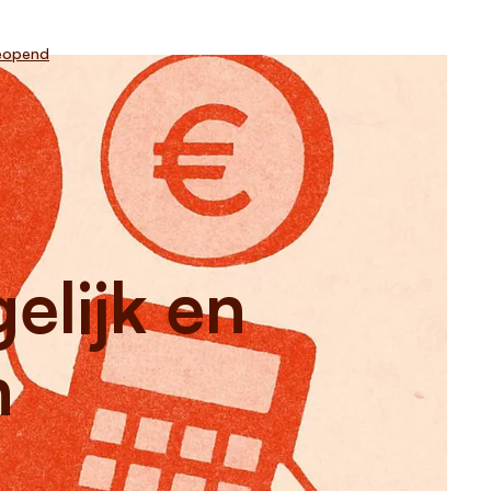
eopend
elijk en
n