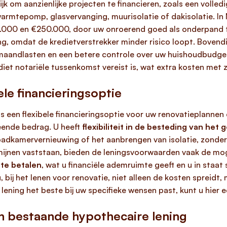
k om aanzienlijke projecten te financieren, zoals een volled
warmtepomp, glasvervanging, muurisolatie of dakisolatie. In
.000 en €250.000, door uw onroerend goed als onderpand te
ng, omdat de kredietverstrekker minder risico loopt. Boven
 maandlasten en een betere controle over uw huishoudbudget
iet notariële tussenkomst vereist is, wat extra kosten met 
bele financieringsoptie
s een flexibele financieringsoptie voor uw renovatieplannen d
eende bedrag. U heeft
flexibiliteit in de besteding van het
badkamervernieuwing of het aanbrengen van isolatie, zonder
mijnen vaststaan, bieden de leningsvoorwaarden vaak de mo
 te betalen
, wat u financiële ademruimte geeft en u in staat st
 bij het
lenen voor renovatie
, niet alleen de kosten spreidt
lening het beste bij uw specifieke wensen past, kunt u hier 
n bestaande hypothecaire lening