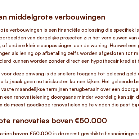
e en middelgrote verbouwingen
ote verbouwingen is een financiële oplossing die specifiek 
Voorbeelden van dergelijke projecten zijn het vernieuwen van
, of andere kleine aanpassingen aan de woning. Hoewel een 
gen als lening op afbetaling zelfs worden afgesloten tot 
ierd kunnen worden zonder direct een hypothecair krediet
g voor deze omvang is de snellere toegang tot geleend geld
arbij vaak geen notariskosten komen kijken. Het geleende b
vaste maandelijkse termijnen terugbetaalt over een doorgaan
an een renovatielening doorgaans minder voordelig kan zijn d
 om de meest
goedkope renovatielening
te vinden die past bij
rote renovaties boven €50.000
vaties boven €50.000
is de meest geschikte financieringsop