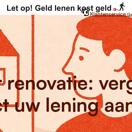
Over ons
Kennisbank
Klantenservice
G
renovatie: verg
ct uw lening aa