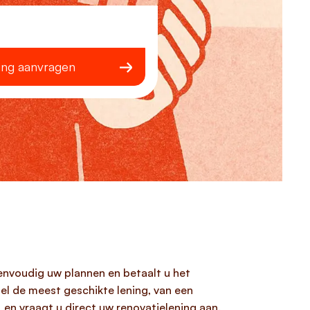
ing aanvragen
eenvoudig uw plannen en betaalt u het
snel de meest geschikte lening, van een
 en vraagt u direct uw renovatielening aan.