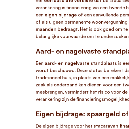
het
een absolute vereiste
dat de stacarav
verankering is financiering via een tweede 
een
eigen bijdrage
of een aanvullende perso
of als u geen permanente woonvergunning he
maanden
bedraagt. Het is ook goed om te we
belangrijke voorwaarde om te onderzoeken 
Aard- en nagelvaste standpl
Een
aard- en nagelvaste standplaats
is ee
wordt beschouwd. Deze status betekent da
traditioneel huis, in plaats van een makkel
zaak als onderpand kan dienen voor een twe
meebrengen, vermindert het risico voor de
verankering zijn de financieringsmogelijkhe
Eigen bijdrage: spaargeld of
De eigen bijdrage voor het
stacaravan fina