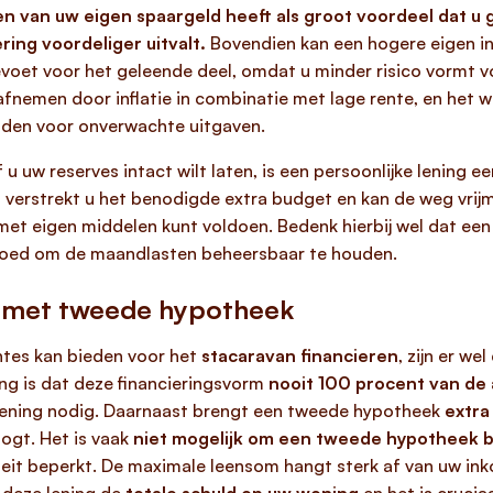
en van uw eigen spaargeld heeft als groot voordeel dat u
ring voordeliger uitvalt.
Bovendien kan een hogere eigen in
evoet voor het geleende deel, omdat u minder risico vormt vo
fnemen door inflatie in combinatie met lage rente, en het w
uden voor onverwachte uitgaven.
u uw reserves intact wilt laten, is een persoonlijke lening 
g verstrekt u het benodigde extra budget en kan de weg vri
t met eigen middelen kunt voldoen. Bedenk hierbij wel dat een
goed om de maandlasten beheersbaar te houden.
ng met tweede hypotheek
tes kan bieden voor het
stacaravan financieren
, zijn er we
ng is dat deze financieringsvorm
nooit 100 procent van de
e lening nodig. Daarnaast brengt een tweede hypotheek
extra
oogt. Het is vaak
niet mogelijk om een tweede hypotheek bi
iteit beperkt. De maximale leensom hangt sterk af van uw in