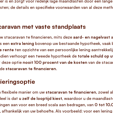
beler is en zorgt voor redelijk lage maandlasten door een lang
sten; de details en specifieke voorwaarden van al deze me
aravan met vaste standplaats
w stacaravan te financieren, mits deze
aard- en nagelvast
a
is een
extra lening
bovenop uw bestaande hypotheek, vaak 
e rente
ten opzichte van een persoonlijke lening aantrekkelij
ndien verhoogt een tweede hypotheek de
totale schuld op 
et deze optie
nooit 100 procent van de kosten
van de stacar
 de
stacaravan te financieren
.
cieringsoptie
en flexibele manier om uw
stacaravan te financieren
, zowel 
eel is dat
u zelf de looptijd kiest
, waardoor u de maandlast
ningen aan voor een breed scala aan bedragen, van
0 tot 10
 afhankelijk van uw behoefte. Als voorbeeld: voor een lenin