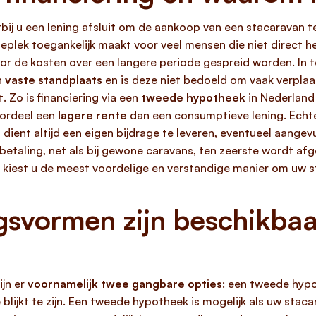
bij u een lening afsluit om de aankoop van een stacaravan te
eplek toegankelijk maakt voor veel mensen die niet direct 
or de kosten over een langere periode gespreid worden. In te
n
vaste standplaats
en is deze niet bedoeld om vaak verplaa
. Zo is financiering via een
tweede hypotheek
in Nederland 
oordeel een
lagere rente
dan een consumptieve lening. Echt
 dient altijd een eigen bijdrage te leveren, eventueel aange
betaling, net als bij gewone caravans, ten zeerste wordt a
n, kiest u de meest voordelige en verstandige manier om uw s
gsvormen zijn beschikbaa
ijn er
voornamelijk twee gangbare opties
: een tweede hypo
 blijkt te zijn. Een tweede hypotheek is mogelijk als uw sta