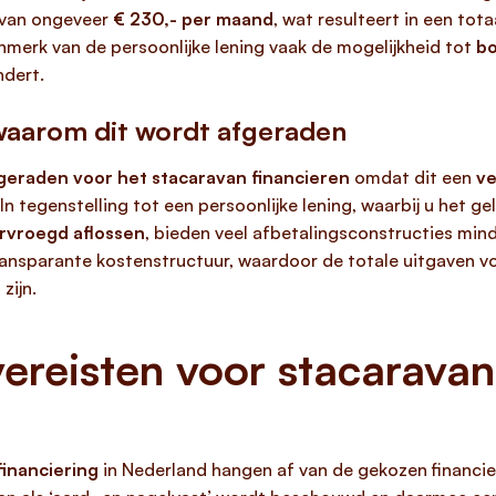
 van ongeveer
€ 230,- per maand
, wat resulteert in een tot
enmerk van de persoonlijke lening vaak de mogelijkheid tot
bo
ndert.
 waarom dit wordt afgeraden
fgeraden voor het stacaravan financieren
omdat dit een
ve
 In tegenstelling tot een persoonlijke lening, waarbij u het 
ervroegd aflossen
, bieden veel afbetalingsconstructies min
ransparante kostenstructuur, waardoor de totale uitgaven 
zijn.
reisten voor stacaravan 
financiering
in Nederland hangen af van de gekozen financi