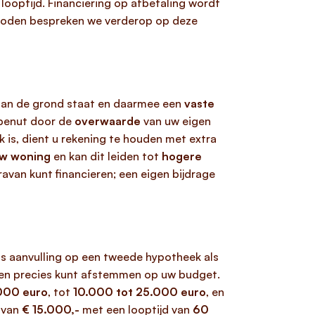
e looptijd. Financiering op afbetaling wordt
thoden bespreken we verderop op deze
an de grond staat en daarmee een
vaste
benut door de
overwaarde
van uw eigen
k is, dient u rekening te houden met extra
uw woning
en kan dit leiden tot
hogere
avan kunt financieren; een eigen bijdrage
als aanvulling op een tweede hypotheek als
en precies kunt afstemmen op uw budget.
.000 euro
, tot
10.000 tot 25.000 euro
, en
g van
€ 15.000,-
met een looptijd van
60