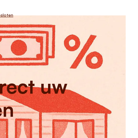
sloten
irect uw
en