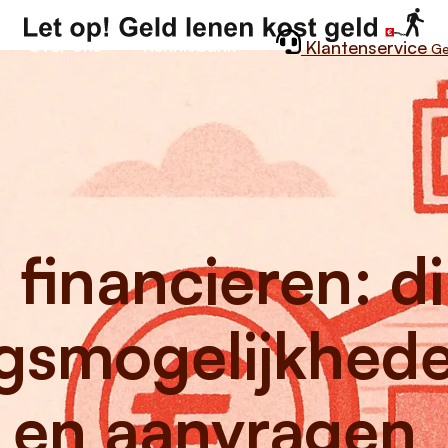
Over ons
Kennisbank
Klantenservice
Ge
 financieren: d
ngsmogelijkhed
n en aanvragen