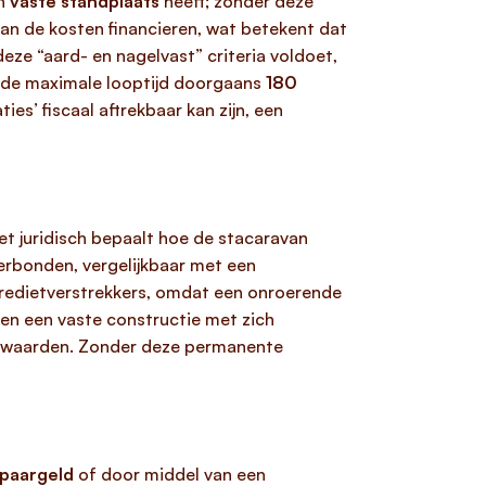
en
vaste standplaats
heeft; zonder deze
van de kosten financieren, wat betekent dat
deze “aard- en nagelvast” criteria voldoet,
ij de maximale looptijd doorgaans
180
es’ fiscaal aftrekbaar kan zijn, een
et juridisch bepaalt hoe de stacaravan
rbonden, vergelijkbaar met een
r kredietverstrekkers, omdat een onroerende
en een vaste constructie met zich
oorwaarden. Zonder deze permanente
spaargeld
of door middel van een