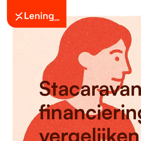
Geld lenen
Leendoelen
Stacaravan
financieri
vergelijke