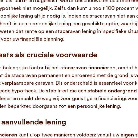
an als ‘aard- en nagelvast’ wordt beschouwd en daarmee e
hypotheek niet mogelijk. Zelfs dan kunt u nooit 100 procent 
onlijke lening altijd nodig is. Indien de stacaravan niet aan 
eft, is een persoonlijke lening een geschikte optie, waarb
ten dat rente op een stacaravan lening in ‘specifieke situati
voor uw financiële planning.
aats als cruciale voorwaarde
n belangrijke factor bij het
stacaravan financieren
, omdat h
t de stacaravan permanent en onroerend met de grond is ve
ijk verplaatsbare caravan. Dit onderscheid is essentieel voo
ede hypotheek. De stabiliteit die een
stabiele ondergrond
 lener en maakt de weg vrij voor gunstigere financieringsv
den beperkter, doorgaans tot een persoonlijke lening.
 aanvullende lening
ncieren
kunt u op twee manieren voldoen: vanuit uw
eigen 