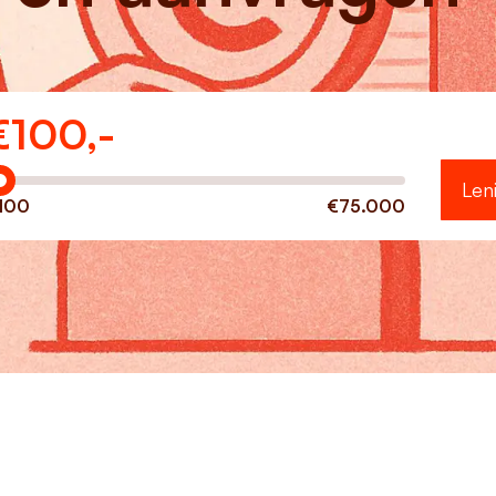
€
100,-
eveel wilt u lenen?
Len
100
€75.000