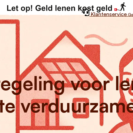
Over ons
Kennisbank
Klantenservice
Ge
egeling voor le
 te verduurzam