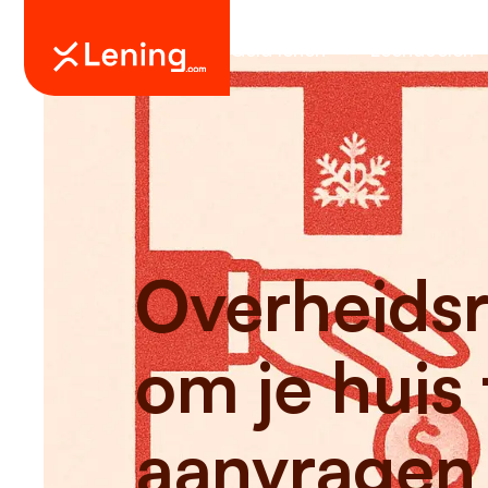
Geld lenen
Leendoelen
Overheidsr
om je huis
aanvragen