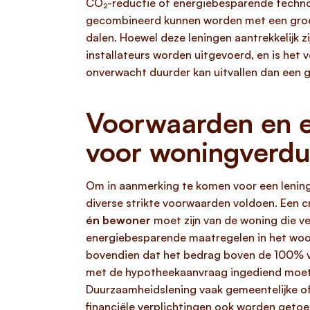
CO₂-reductie of energiebesparende technol
gecombineerd kunnen worden met een groen
dalen. Hoewel deze leningen aantrekkelijk 
installateurs worden uitgevoerd, en is het 
onverwacht duurder kan uitvallen dan een g
Voorwaarden en e
voor woningverd
Om in aanmerking te komen voor een lening
diverse strikte voorwaarden voldoen. Een cr
én bewoner
moet zijn van de woning die 
energiebesparende maatregelen in het woo
bovendien dat het bedrag boven de 100% v
met de hypotheekaanvraag ingediend moet w
Duurzaamheidslening vaak gemeentelijke of
financiële verplichtingen ook worden getoe