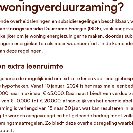
 woningverduurzaming?
lende overheidsleningen en subsidieregelingen beschikbaar,
nvesteringssubsidie Duurzame Energie (ISDE)
, vaak aangevu
kelijker om je woning energiezuiniger te maken, doordat sub
 lagere energiekosten als meer wooncomfort. In de komende
an deze regelingen.
n extra leenruimte
enaren de mogelijkheid om extra te lenen voor energiebes
iere hypotheken. Vanaf 10 januari 2024 is het maximale leenb
00 naar maximaal € 65.000. Daarnaast biedt een verduurz
an € 10.000 tot € 20.000, afhankelijk van het energielabel 
aming is verlengd van 15 naar 30 jaar, wat kan resulteren in
ag te worden aangevraagd en het geleende bedrag moet vol
ingsmaatregelen. Zo biedt deze overheidsregeling waarbij j
 boost.