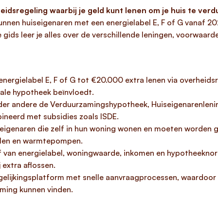
eidsregeling waarbij je geld kunt lenen om je huis te ver
o kunnen huiseigenaren met een energielabel E, F of G vanaf 2
gids leer je alles over de verschillende leningen, voorwaar
nergielabel E, F of G tot €20.000 extra lenen via overheid
ale hypotheek beïnvloedt.
onder andere de Verduurzamingshypotheek, Huiseigenarenle
ineerd met subsidies zoals ISDE.
re eigenaren die zelf in hun woning wonen en moeten worden
nelen en warmtepompen.
 van energielabel, woningwaarde, inkomen en hypotheeknorme
 extra aflossen.
gelijkingsplatform met snelle aanvraagprocessen, waardoor 
ming kunnen vinden.