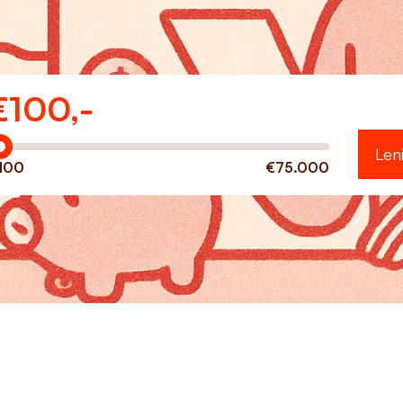
€
100,-
eveel wilt u lenen?
Len
100
€75.000