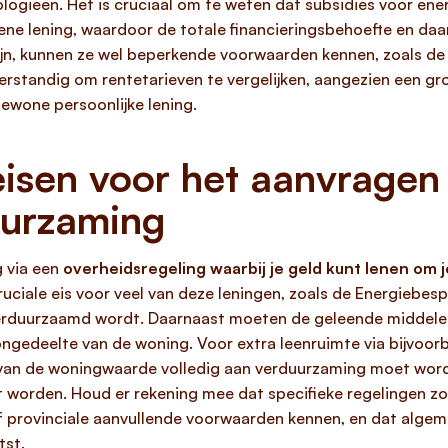
ogieën. Het is cruciaal om te weten dat subsidies voor e
e lening, waardoor de totale financieringsbehoefte en daa
zijn, kunnen ze wel beperkende voorwaarden kennen, zoals d
verstandig om rentetarieven te vergelijken, aangezien een g
ewone persoonlijke lening.
isen voor het aanvragen 
uurzaming
 via een
overheidsregeling waarbij je geld kunt lenen om 
uciale eis voor veel van deze leningen, zoals de Energiebes
verduurzaamd wordt. Daarnaast moeten de geleende middelen
ngedeelte van de woning. Voor extra leenruimte via bijvoo
an de woningwaarde volledig aan verduurzaming moet worde
orden. Houd er rekening mee dat specifieke regelingen zo
 provinciale aanvullende voorwaarden kennen, en dat algeme
tst.