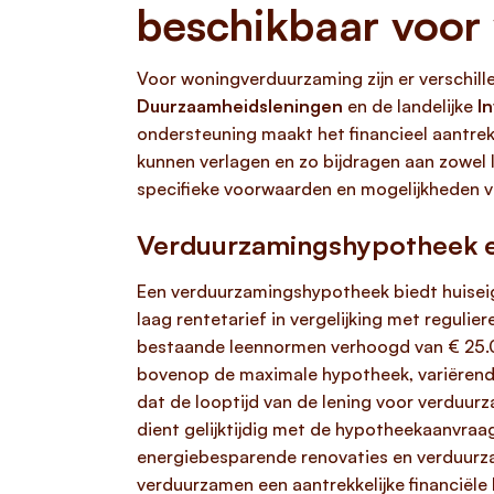
beschikbaar voor
Voor woningverduurzaming zijn er verschil
Duurzaamheidsleningen
en de landelijke
I
ondersteuning maakt het financieel aantrek
kunnen verlagen en zo bijdragen aan zowel
specifieke voorwaarden en mogelijkheden v
Verduurzamingshypotheek e
Een verduurzamingshypotheek biedt huiseig
laag rentetarief in vergelijking met regul
bestaande leennormen verhoogd van € 25.0
bovenop de maximale hypotheek, variërend v
dat de looptijd van de lening voor verduurz
dient gelijktijdig met de hypotheekaanvra
energiebesparende renovaties en verduurzam
verduurzamen een aantrekkelijke financiële