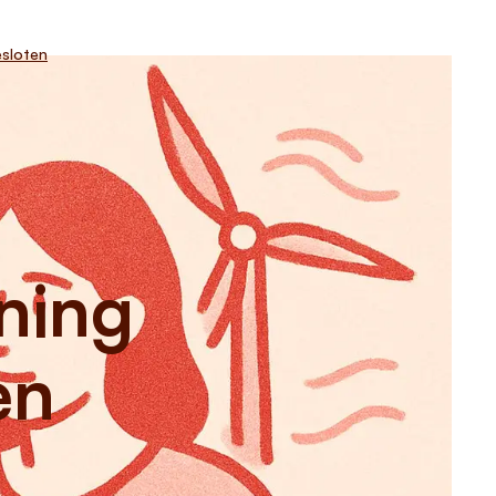
sloten
ning
en