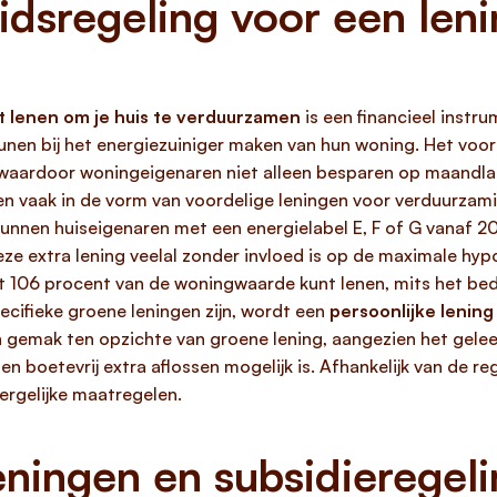
idsregeling voor een len
nt lenen om je huis te verduurzamen
is een financieel instr
unen bij het energiezuiniger maken van hun woning. Het voor
 waardoor woningeigenaren niet alleen besparen op maandl
 vaak in de vorm van voordelige leningen voor verduurzami
kunnen huiseigenaren met een energielabel E, F of G vanaf 2
e extra lening veelal zonder invloed is op de maximale hyp
ot 106 procent van de woningwaarde kunt lenen, mits het be
cifieke groene leningen zijn, wordt een
persoonlijke lenin
n gemak ten opzichte van groene lening, aangezien het gele
oetevrij extra aflossen mogelijk is. Afhankelijk van de rege
ergelijke maatregelen.
ningen en subsidieregeli