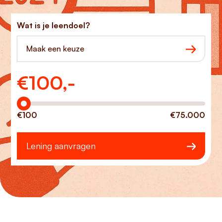
Wat is je leendoel?
Maak een keuze
€
100,-
Hoeveel wilt u lenen?
€100
€75.000
Lening aanvragen