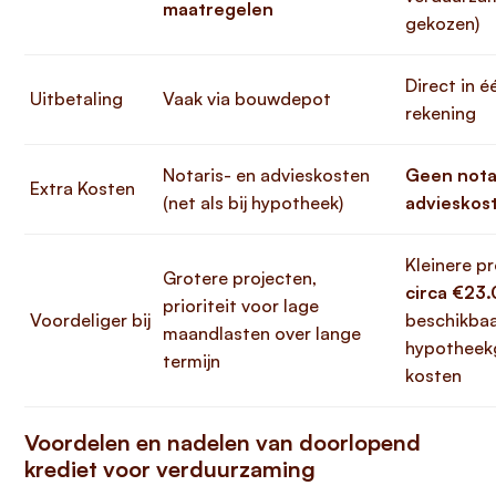
maatregelen
gekozen)
Direct in é
Uitbetaling
Vaak via bouwdepot
rekening
Notaris- en advieskosten
Geen notar
Extra Kosten
(net als bij hypotheek)
advieskos
Kleinere pr
Grotere projecten,
circa €23
prioriteit voor lage
Voordeliger bij
beschikbaa
maandlasten over lange
hypotheek
termijn
kosten
Voordelen en nadelen van doorlopend
krediet voor verduurzaming