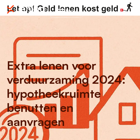
Menu
Extra lenen voor
verduurzaming 2024:
hypotheekruimte
benutten en
aanvragen