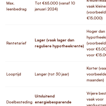
kredietwaa
Max.
Tot €65.000 (vanaf 10
vaak kleine
leenbedrag
januari 2024)
(voorbeeld
€15.000)
Hoger dan
hypotheek
Lager (vaak lager dan
Rentetarief
(voorbeeld
reguliere hypotheekrente)
voor €5.0
voor €15.0
Korter (vaa
Looptijd
Langer (tot 30 jaar)
voorbeeld
maanden)
Vrijere be
Uitsluitend
vaak voor
Doelbesteding
energiebesparende
verduurza