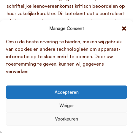
schriftelijke leenovereenkomst kritisch beoordelen op
haar zakelijke karakter. Dit betekent dat u controleert
of de voorwaarden overeenkomen met wat gangbaar
zou zijn tussen onafhankelijke partijen: is er een
Manage Consent
realistische looptijd en een helder aflossingsschema
Om u de beste ervaring te bieden, maken wij gebruik
vastgelegd, en vinden de aflossingen ook
van cookies en andere technologieën om apparaat-
daadwerkelijk plaats? De
Belastingdienst
let hier
informatie op te slaan en/of te openen. Door uw
nauwkeurig op, vooral bij leningen tussen
toestemming te geven, kunnen wij gegevens
familieleden, en verwacht een marktconforme rente
verwerken
– zelfs als deze direct weer wordt kwijtgescholden
via schenking.
Accepteren
Daarnaast is het essentieel om de
Belastingdienst
proactief te informeren over de lening. Bij een
Weiger
eigenwoninglening van bijvoorbeeld een ouder aan
een kind dient u de leninggegevens jaarlijks door te
Voorkeuren
geven via de aangifte inkomstenbelasting. Ook
eventuele wijzigingen tijdens de looptijd van de
lening