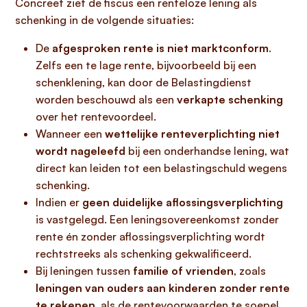
Concreet ziet de fiscus een renteloze lening als
schenking in de volgende situaties:
De
afgesproken rente is niet marktconform
.
Zelfs een te lage rente, bijvoorbeeld bij een
schenklening, kan door de Belastingdienst
worden beschouwd als een
verkapte schenking
over het rentevoordeel.
Wanneer een
wettelijke renteverplichting niet
wordt nageleefd
bij een onderhandse lening, wat
direct kan leiden tot een belastingschuld wegens
schenking.
Indien er
geen duidelijke aflossingsverplichting
is vastgelegd. Een leningsovereenkomst zonder
rente én zonder aflossingsverplichting wordt
rechtstreeks als schenking gekwalificeerd.
Bij leningen tussen
familie of vrienden
, zoals
leningen van ouders aan kinderen zonder rente
te rekenen
, als de rentevoorwaarden te soepel