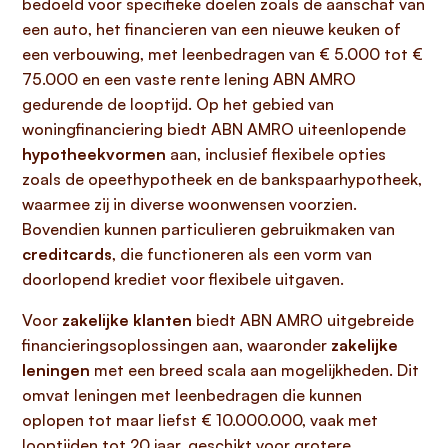
bedoeld voor specifieke doelen zoals de aanschaf van
een auto, het financieren van een nieuwe keuken of
een verbouwing, met leenbedragen van € 5.000 tot €
75.000 en een vaste rente lening ABN AMRO
gedurende de looptijd. Op het gebied van
woningfinanciering biedt ABN AMRO uiteenlopende
hypotheekvormen
aan, inclusief flexibele opties
zoals de opeethypotheek en de bankspaarhypotheek,
waarmee zij in diverse woonwensen voorzien.
Bovendien kunnen particulieren gebruikmaken van
creditcards
, die functioneren als een vorm van
doorlopend krediet voor flexibele uitgaven.
Voor
zakelijke klanten
biedt ABN AMRO uitgebreide
financieringsoplossingen aan, waaronder
zakelijke
leningen
met een breed scala aan mogelijkheden. Dit
omvat leningen met leenbedragen die kunnen
oplopen tot maar liefst € 10.000.000, vaak met
looptijden tot 20 jaar, geschikt voor grotere