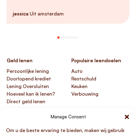
jessica
Uit amsterdam
Geld lenen
Populaire leendoelen
Persoonlijke lening
Auto
Doorlopend krediet
Restschuld
Lening Oversluiten
Keuken
Hoeveel kan ik lenen?
Verbouwing
Direct geld lenen
Handige links
Over Lening.com
Manage Consent
Over ons
Papendorpseweg 99,
Om u de beste ervaring te bieden, maken wij gebruik
Klantenservice
3528 BJ Utrecht