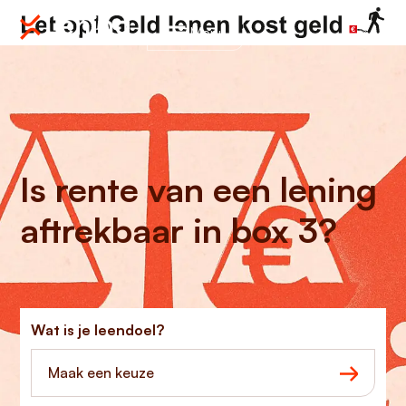
Menu
Is rente van een lening
aftrekbaar in box 3?
Wat is je leendoel?
Maak een keuze