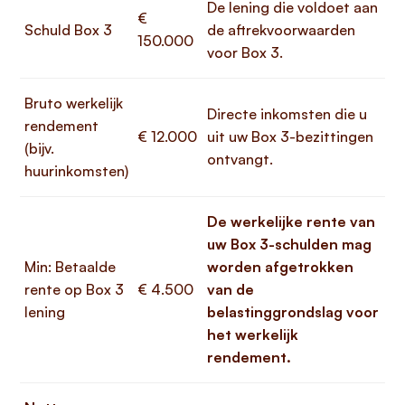
De lening die voldoet aan
€
Schuld Box 3
de aftrekvoorwaarden
150.000
voor Box 3.
Bruto werkelijk
Directe inkomsten die u
rendement
€ 12.000
uit uw Box 3-bezittingen
(bijv.
ontvangt.
huurinkomsten)
De werkelijke rente van
uw Box 3-schulden mag
Min: Betaalde
worden afgetrokken
rente op Box 3
€ 4.500
van de
lening
belastinggrondslag voor
het werkelijk
rendement.