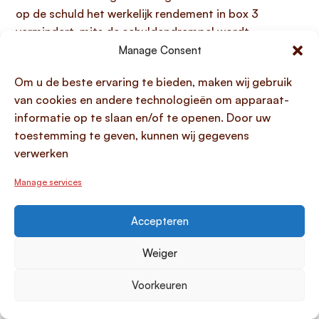
op de schuld het werkelijk rendement in box 3
vermindert, mits de schuldendrempel wordt
overschreden. Een
persoonlijke lening
is hiervoor de
Manage Consent
meest gebruikte financieringsvorm, en biedt
Om u de beste ervaring te bieden, maken wij gebruik
particulieren in bijna alle gevallen de mogelijkheid tot
van cookies en andere technologieën om apparaat-
boetevrij vervroegd aflossen
. Deze flexibiliteit is
informatie op te slaan en/of te openen. Door uw
waardevol om uw schuld actief te beheren, wat direct
toestemming te geven, kunnen wij gegevens
invloed heeft op uw box 3-vermogen. Een specifiek
verwerken
detail voor een autolening is dat de rentevoet kan
variëren; leningen voor auto’s van drie jaar of ouder
Manage services
kennen doorgaans een hoger rentepercentage dan
voor nieuwere modellen.
Accepteren
Wat zijn de fiscale regels voor een
Weiger
onderhandse lening in box 3?
Voorkeuren
De fiscale regels voor een onderhandse lening in box
3 focussen op de mogelijkheid om de lening als