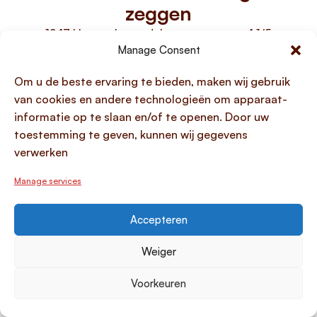
zeggen
1247 klanten beoordelen ons met een 4.1/5
Manage Consent
Om u de beste ervaring te bieden, maken wij gebruik
van cookies en andere technologieën om apparaat-
informatie op te slaan en/of te openen. Door uw
Best goed
toestemming te geven, kunnen wij gegevens
verwerken
Ging snel
Manage services
Joël
Uit Ridderkerk
Accepteren
Weiger
Voorkeuren
Geld lenen
Populaire leendoelen