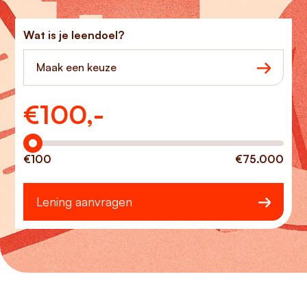
Wat is je leendoel?
Maak een keuze
€
100,-
Hoeveel wilt u lenen?
€100
€75.000
Lening aanvragen