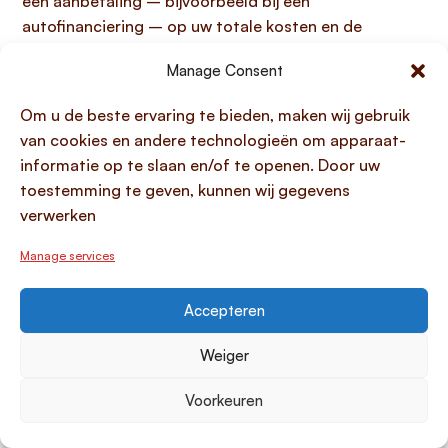
een aanbetaling – bijvoorbeeld bij een
autofinanciering – op uw totale kosten en de
maandelijkse termijn. Zo krijgt u niet alleen inzicht in
Manage Consent
de totale rentekosten en het totaal te betalen
bedrag, maar kunt u ook de meest passende
Om u de beste ervaring te bieden, maken wij gebruik
financieringsvorm voor uw specifieke situatie
van cookies en andere technologieën om apparaat-
optimaliseren en kiezen, intuïtief en efficiënt.
informatie op te slaan en/of te openen. Door uw
toestemming te geven, kunnen wij gegevens
Inzicht in maandlasten en maximale
verwerken
leenbedragen
Manage services
Inzicht in uw maandlasten en het maximale
leenbedrag is essentieel om verantwoord een
financiering aan te vragen
die past bij uw budget.
Accepteren
Het maximale leenbedrag is een persoonlijk
Weiger
verantwoord maximumbedrag dat wordt vastgesteld
op basis van uw unieke financiële situatie, inclusief uw
Voorkeuren
inkomen, gezinssituatie, leendoel en vooral uw vaste
lasten;
hoe hoger uw maandelijkse vaste lasten, hoe