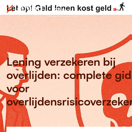
Menu
Lening verzekeren bij
overlijden: complete gid
voor
overlijdensrisicoverzeke