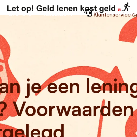
Over ons
Kennisbank
Klantenservice
Ge
n je een lenin
? Voorwaarden
tgelegd