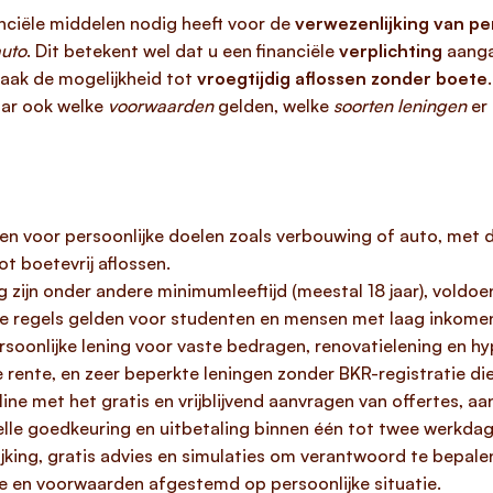
nciële middelen nodig heeft voor de
verwezenlijking van pe
uto
. Dit betekent wel dat u een financiële
verplichting
aanga
vaak de mogelijkheid tot
vroegtijdig aflossen zonder boete
aar ook welke
voorwaarden
gelden, welke
soorten leningen
er 
en voor persoonlijke doelen zoals verbouwing of auto, met d
ot boetevrij aflossen.
 zijn onder andere minimumleeftijd (meestal 18 jaar), voldoen
eke regels gelden voor studenten en mensen met laag inkome
persoonlijke lening voor vaste bedragen, renovatielening en 
 rente, en zeer beperkte leningen zonder BKR-registratie die
ne met het gratis en vrijblijvend aanvragen van offertes, a
lle goedkeuring en uitbetaling binnen één tot twee werkdage
ijking, gratis advies en simulaties om verantwoord te bepale
e en voorwaarden afgestemd op persoonlijke situatie.