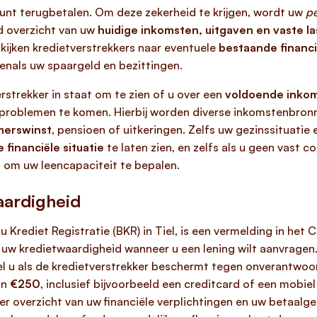
unt terugbetalen. Om deze zekerheid te krijgen, wordt uw
pe
d overzicht van uw
huidige inkomsten, uitgaven en vaste l
kijken kredietverstrekkers naar eventuele
bestaande financi
enals uw spaargeld en bezittingen.
rstrekker in staat om te zien of u over een
voldoende inkom
e problemen te komen. Hierbij worden diverse inkomstenb
merswinst
, pensioen of uitkeringen. Zelfs uw gezinssituatie 
e financiële situatie
te laten zien, en zelfs als u geen vast c
n om uw leencapaciteit te bepalen.
aardigheid
 Krediet Registratie (BKR) in Tiel, is een vermelding in het 
in uw kredietwaardigheid wanneer u een lening wilt aanvragen
el u als de kredietverstrekker beschermt tegen onverantwoor
dan
€250
, inclusief bijvoorbeeld een creditcard of een mobi
er overzicht van uw financiële verplichtingen en uw betaalge