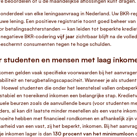
 te beoordelen of u de maandelijkse aflossingen kunt dragen.
onderdeel van elke leningaanvraag in Nederland. Uw BKR-reg
we lening. Een positieve registratie toont goed beheer van f
r betalingsachterstanden – kan leiden tot beperkte krediet
n negatieve BKR-codering
vijf jaar
zichtbaar blijft na de volle
beschermt consumenten tegen te hoge schulden.
r studenten en mensen met laag inkom
omen gelden vaak specifieke voorwaarden bij het aanvragen
abiliteit en terugbetalingscapaciteit. Wanneer je als student 
. Hoewel studenten die onder het leenstelsel vallen onbeper
 stabiel en toereikend inkomen een belangrijke stap. Kredie
tuele beurzen zoals de aanvullende beurs (voor studenten m
ders, al kan dit laatste minder meetellen als een vaste inko
oeite hebben met financieel rondkomen en afhankelijk zijn 
rheid van een vast, zij het beperkt, inkomen. Bij het aanvrag
je inkomen lager is dan
130 procent van het minimumloon
o