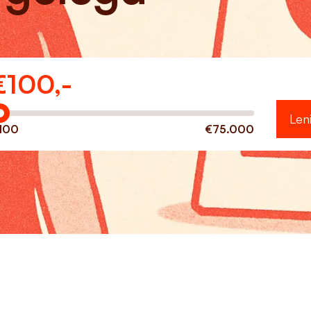
€
100,-
eveel wilt u lenen?
Len
100
€75.000