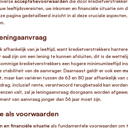
diverse
acceptatievoorwaarden
die door kredietverstrekker
 leeftijdsvereisten, uw inkomen en financiële situatie om 
eze pagina gedetailleerd inzicht in al deze cruciale aspecte
n.
 leningaanvraag
 afhankelijk van je leeftijd, want kredietverstrekkers hantere
r oud
zijn om een lening te kunnen afsluiten, dit is de wettel
 sommige kredietverstrekkers een hogere minimumleeftijd inste
e stabiliteit van de aanvrager. Daarnaast geldt er ook een
ma
gt, maar kan variëren tussen de 63 en 80 jaar afhankelijk van
rag, inclusief rente, verantwoord terugbetaald kan worden ge
nzen valt, zal je leningaanvraag doorgaans worden afgeweze
oment van aanvraag jonger dan 56 jaar moet zijn.
ie als voorwaarden
 en financiële situatie
als fundamentele voorwaarden om 