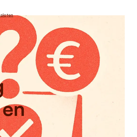
sloten
g
 en