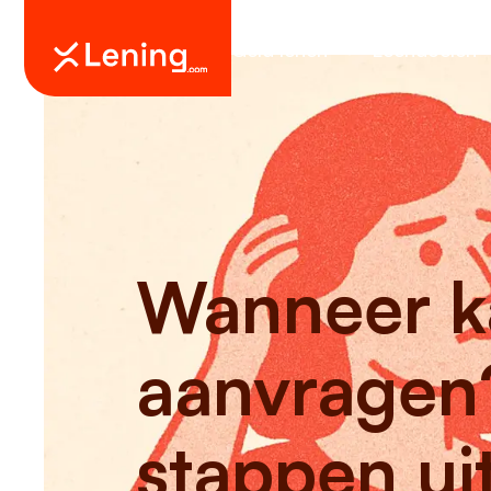
Geld lenen
Leendoelen
Wanneer ka
aanvragen
stappen ui