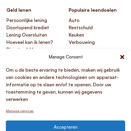
Geld lenen
Populaire leendoelen
Persoonlijke lening
Auto
Doorlopend krediet
Restschuld
Lening Oversluiten
Keuken
Hoeveel kan ik lenen?
Verbouwing
Direct geld lenen
Manage Consent
Handige links
Over Lening.com
Om u de beste ervaring te bieden, maken wij gebruik
Over ons
Papendorpseweg 99,
van cookies en andere technologieën om apparaat-
Klantenservice
3528 BJ Utrecht
informatie op te slaan en/of te openen. Door uw
Kennisbank
KvK 76100200
toestemming te geven, kunnen wij gegevens
HTML sitemap
AFM 12047091
verwerken
Toegankelijkheidsverklaring
Manage services
Accepteren
© 1996 - 2026 Lening.com