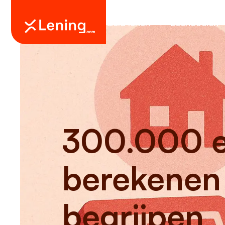
Geld lenen
Leendoelen
300.000 eu
berekenen
begrijpen