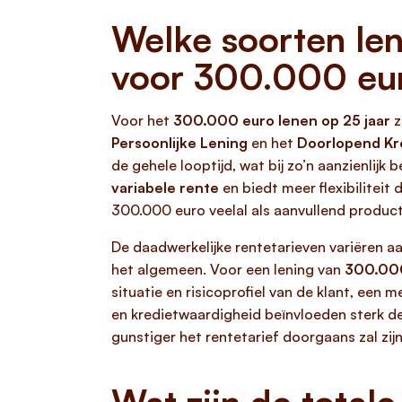
Welke soorten len
voor 300.000 eur
Voor het
300.000 euro lenen op 25 jaar
z
Persoonlijke Lening
en het
Doorlopend Kr
de gehele looptijd, wat bij zo’n aanzienlij
variabele rente
en biedt meer flexibilite
300.000 euro veelal als aanvullend product
De daadwerkelijke rentetarieven variëren aa
het algemeen. Voor een lening van
300.000
situatie en risicoprofiel van de klant, een
en kredietwaardigheid beïnvloeden sterk de
gunstiger het rentetarief doorgaans zal zij