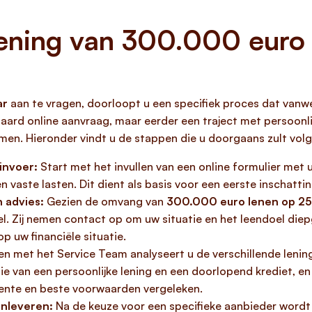
ening van 300.000 euro 
ar
aan te vragen, doorloopt u een specifiek proces dat vanwe
ndaard online aanvraag, maar eerder een traject met persoon
men. Hieronder vindt u de stappen die u doorgaans zult volg
invoer:
Start met het invullen van een online formulier met 
n vaste lasten. Dit dient als basis voor een eerste inschatti
 advies:
Gezien de omvang van
300.000 euro lenen op 25 
el. Zij nemen contact op om uw situatie en het leendoel di
 uw financiële situatie.
 met het Service Team analyseert u de verschillende lening
e van een persoonlijke lening en een doorlopend krediet, en
rente en beste voorwaarden vergeleken.
nleveren:
Na de keuze voor een specifieke aanbieder wordt er