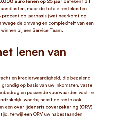
.000 euro lenen op 25 jaar
betekent dit
 maandlasten, maar de totale rentekosten
4 procent op jaarbasis (wat neerkomt op
 Vanwege de omvang en complexiteit van een
 winnen bij een Service Team.
et lenen van
racht en kredietwaardigheid, die bepalend
g grondig op basis van uw inkomsten, vaste
leenbedrag en passende voorwaarden vast te
dzakelijk, waarbij naast de rente ook
an een
overlijdensrisicoverzekering (ORV)
optijd, terwijl een ORV uw nabestaanden