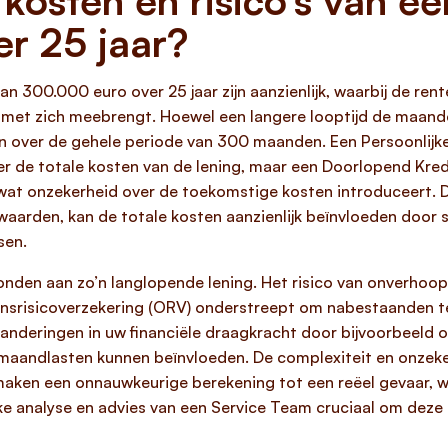
 kosten en risico’s van e
r 25 jaar?
 van 300.000 euro over 25 jaar zijn aanzienlijk, waarbij de r
n met zich meebrengt. Hoewel een langere looptijd de maandel
n over de gehele periode van 300 maanden. Een Persoonlijke L
r de totale kosten van de lening, maar een Doorlopend Kredi
, wat onzekerheid over de toekomstige kosten introduceert. 
waarden, kan de totale kosten aanzienlijk beïnvloeden door s
sen.
bonden aan zo’n langlopende lening. Het risico van onverhoopt
jdensrisicoverzekering (ORV) onderstreept om nabestaanden 
veranderingen in uw financiële draagkracht door bijvoorbeel
e maandlasten kunnen beïnvloeden. De complexiteit en onzek
aken een onnauwkeurige berekening tot een reëel gevaar, wa
e analyse en advies van een Service Team cruciaal om deze ri