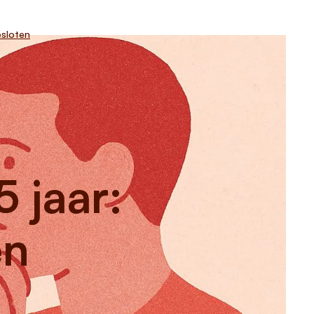
sloten
 jaar:
en