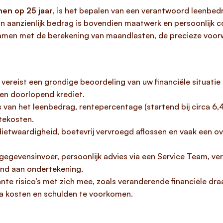
en op 25 jaar
, is het bepalen van een verantwoord leenbed
’n aanzienlijk bedrag is bovendien maatwerk en persoonlijk
 samen met de berekening van maandlasten, de precieze voo
 vereist een grondige beoordeling van uw financiële situati
 en doorlopend krediet.
an het leenbedrag, rentepercentage (startend bij circa 6,4%
tekosten.
etwaardigheid, boetevrij vervroegd aflossen en vaak een ov
egevensinvoer, persoonlijk advies via een Service Team, ver
nd aan ondertekening.
te risico’s met zich mee, zoals veranderende financiële draag
ra kosten en schulden te voorkomen.