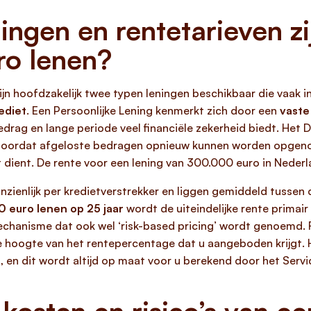
ingen en rentetarieven z
o lenen?
ijn hoofdzakelijk twee typen leningen beschikbaar die vaak
ediet
. Een Persoonlijke Lening kenmerkt zich door een
vaste
k bedrag en lange periode veel financiële zekerheid biedt. He
it doordat afgeloste bedragen opnieuw kunnen worden opgen
 dient. De rente voor een lening van 300.000 euro in Neder
nzienlijk per kredietverstrekker en liggen gemiddeld tussen 
 euro lenen op 25 jaar
wordt de uiteindelijke rente primair
 mechanisme dat ook wel ‘risk-based pricing’ wordt genoemd.
 hoogte van het rentepercentage dat u aangeboden krijgt. Ho
n, en dit wordt altijd op maat voor u berekend door het Serv