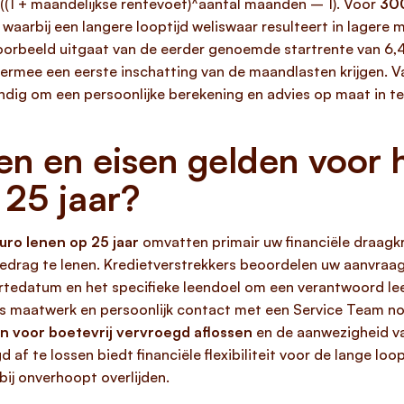
((1 + maandelijkse rentevoet)^aantal maanden – 1). Voor
300
waarbij een langere looptijd weliswaar resulteert in lagere
voorbeeld uitgaat van de eerder genoemde startrente van 6,
ermee een eerste inschatting van de maandlasten krijgen.
andig om een persoonlijke berekening en advies op maat in te
n en eisen gelden voor h
25 jaar?
ro lenen op 25 jaar
omvatten primair uw financiële draagk
 bedrag te lenen. Kredietverstrekkers beoordelen uw aanvraa
oortedatum en het specifieke leendoel om een verantwoord 
s maatwerk en persoonlijk contact met een Service Team noo
n voor boetevrij vervroegd aflossen
en de aanwezigheid v
 af te lossen biedt financiële flexibiliteit voor de lange lo
ij onverhoopt overlijden.