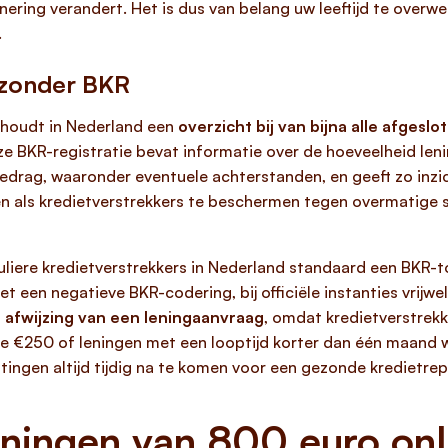
onering verandert. Het is dus van belang uw leeftijd te ove
.
 zonder BKR
l houdt in Nederland een
overzicht bij van bijna alle afgesl
e BKR-registratie bevat informatie over de hoeveelheid leni
gedrag, waaronder eventuele achterstanden, en geeft zo inzi
n als kredietverstrekkers te beschermen tegen overmatige
guliere kredietverstrekkers in Nederland standaard een BKR-to
t een negatieve BKR-codering, bij officiële instanties vrijwel
 afwijzing van een leningaanvraag
, omdat kredietverstrekk
de €250 of leningen met een looptijd korter dan één maand wo
tingen altijd tijdig na te komen voor een gezonde kredietrep
leningen van 800 euro onl