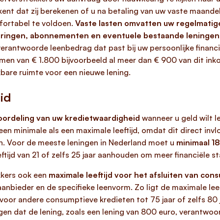
ekent dat zij berekenen of u na betaling van uw vaste maand
fortabel te voldoen.
Vaste lasten omvatten uw regelmatige
ekeringen, abonnementen en eventuele bestaande leningen
rantwoorde leenbedrag dat past bij uw persoonlijke financië
n van € 1.800 bijvoorbeeld al meer dan € 900 van dit ink
kbare ruimte voor een nieuwe lening.
id
beoordeling van uw kredietwaardigheid
wanneer u geld wilt l
een minimale als een maximale leeftijd, omdat dit direct invl
n. Voor de meeste leningen in Nederland moet u
minimaal 18 
ijd van 21 of zelfs 25 jaar aanhouden om meer financiële sta
kkers ook een
maximale leeftijd voor het afsluiten van con
 aanbieder en de specifieke leenvorm. Zo ligt de maximale le
l voor andere consumptieve kredieten tot 75 jaar of zelfs 80 
rgen dat de lening, zoals een lening van 800 euro, verantw