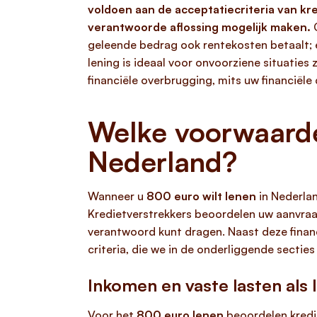
voldoen aan de acceptatiecriteria van k
verantwoorde aflossing mogelijk maken.
C
geleende bedrag ook rentekosten betaalt; e
lening is ideaal voor onvoorziene situaties
financiële overbrugging, mits uw financiël
Welke voorwaarde
Nederland?
Wanneer u
800 euro wilt lenen
in Nederlan
Kredietverstrekkers beoordelen uw aanvra
verantwoord kunt dragen. Naast deze financi
criteria, die we in de onderliggende secti
Inkomen en vaste lasten als 
Voor het
800 euro lenen
beoordelen kredi