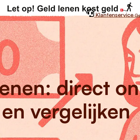
Over ons
Kennisbank
Klantenservice
Ge
enen: direct on
en vergelijken