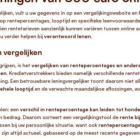
lijken, vult u uw gegevens in op een vergelijkingswebsite en
op rentepercentages, looptijd en specifieke leenvoorwaarden
en rentetarieven aanzienlijk kunnen variëren tussen online 
u verder helpen bij
verantwoord lenen
.
 vergelijken
rijpen, is het
vergelijken van rentepercentages en andere
nen
. Kredietverstrekkers bieden namelijk verschillende rente
ing. Een betrouwbare leningvergelijker toont daarom niet al
ehele looptijd
en de verwachte maandelijkse aflossingen, w
elen: een
verschil in rentepercentage kan leiden tot honde
lein bedrag. Daarom sorteert een vergelijkingstool de
rente bi
ssen bij uw persoonlijke situatie, want ook
rentepercentages
zijn altijd actueel, gebaseerd op de meest recente gegevens