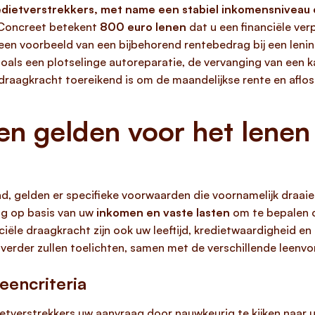
redietverstrekkers, met name een stabiel inkomensniveau 
oncreet betekent
800 euro lenen
dat u een financiële ver
en voorbeeld van een bijbehorend rentebedrag bij een lening
 zoals een plotselinge autoreparatie, de vervanging van een k
e draagkracht toereikend is om de maandelijkse rente en aflo
n gelden voor het lenen
d, gelden er specifieke voorwaarden die voornamelijk draaien
ag op basis van uw
inkomen en vaste lasten
om te bepalen o
ële draagkracht zijn ook uw leeftijd, kredietwaardigheid en 
es verder zullen toelichten, samen met de verschillende leen
leencriteria
etverstrekkers uw aanvraag door nauwkeurig te kijken naar 