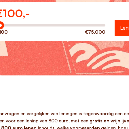
€
100,-
eveel wilt u lenen?
Len
100
€75.000
aanvragen en vergelijken van leningen is tegenwoordig een e
nden voor een lening van 800 euro, met een
gratis en vrijblij
t
800 euro lenen
inhoudt, welke
voorwaarden
gelden, hoe u