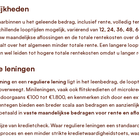
ijkheden
arbinnen u het geleende bedrag, inclusief rente, volledig te
hillende looptijden mogelijk, variërend van
12, 24, 36, 48,
uw maandelijkse aflossingen en de totale rentekosten over d
t over het algemeen minder totale rente. Een langere loopti
kan wel leiden tot hogere totale rentekosten omdat u langer
e leningen
ening
en een
reguliere lening
ligt in het leenbedrag, de loop
verweegt. Minileningen, vaak ook flitskredieten of microkr
 doorgaans €100 tot €1.800, en kenmerken zich door een ext
entegen bieden een breder scala aan bedragen en aanzienlijk 
betaald in
vaste maandelijkse bedragen voor rente en afl
ijze van kredietcheck. Waar reguliere leningen een standaa
gproces en een minder strikte kredietwaardigheidstoets, waar