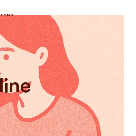
sloten
line