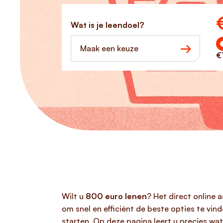
Ho
Wat is je leendoel?
Maak een keuze
€
Wilt u
800 euro lenen
? Het direct online 
om snel en efficiënt de beste opties te vi
starten. Op deze pagina leert u precies wa