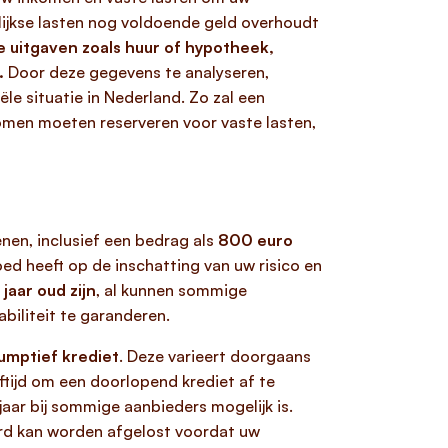
elijkse lasten nog voldoende geld overhoudt
 uitgaven zoals huur of hypotheek,
.
Door deze gegevens te analyseren,
le situatie in Nederland. Zo zal een
omen moeten reserveren voor vaste lasten,
enen, inclusief een bedrag als
800 euro
oed heeft op de inschatting van uw risico en
jaar oud zijn
, al kunnen sommige
biliteit te garanderen.
sumptief krediet
. Deze varieert doorgaans
eftijd om een doorlopend krediet af te
jaar bij sommige aanbieders mogelijk is.
oord kan worden afgelost voordat uw