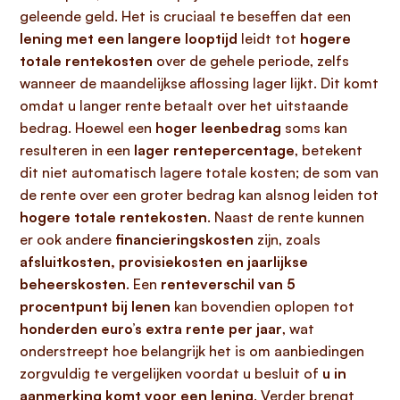
geleende geld. Het is cruciaal te beseffen dat een
lening met een langere looptijd
leidt tot
hogere
totale rentekosten
over de gehele periode, zelfs
wanneer de maandelijkse aflossing lager lijkt. Dit komt
omdat u langer rente betaalt over het uitstaande
bedrag. Hoewel een
hoger leenbedrag
soms kan
resulteren in een
lager rentepercentage
, betekent
dit niet automatisch lagere totale kosten; de som van
de rente over een groter bedrag kan alsnog leiden tot
hogere totale rentekosten
. Naast de rente kunnen
er ook andere
financieringskosten
zijn, zoals
afsluitkosten, provisiekosten en jaarlijkse
beheerskosten
. Een
renteverschil van 5
procentpunt bij lenen
kan bovendien oplopen tot
honderden euro’s extra rente per jaar
, wat
onderstreept hoe belangrijk het is om aanbiedingen
zorgvuldig te vergelijken voordat u besluit of
u in
aanmerking komt voor een lening
. Verder brengt