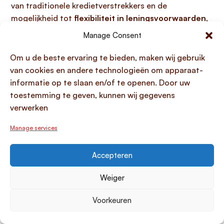
van traditionele kredietverstrekkers en de
mogelijkheid tot
flexibiliteit in leningsvoorwaarden
,
zoals lagere rentetarieven, zijn duidelijke voordelen.
Manage Consent
Het is echter cruciaal om alle afspraken, inclusief het
leenbedrag, rente en terugbetalingstermijnen,
zwart-
Om u de beste ervaring te bieden, maken wij gebruik
op-wit te zetten in een contract
. Het niet tijdig
van cookies en andere technologieën om apparaat-
terugbetalen kan namelijk leiden tot
sociale
informatie op te slaan en/of te openen. Door uw
conflicten
en de
onderlinge relatie belasten
, wat
toestemming te geven, kunnen wij gegevens
zelfs kan resulteren in het einde van een mooie
verwerken
vriendschap of familieband.
Manage services
Kredietvormen zonder BKR-registratie
Accepteren
Kredietvormen zonder BKR-registratie zijn leningen
waarbij de kredietverstrekker geen toetsing uitvoert
Weiger
bij het Bureau Krediet Registratie (BKR). Dit type
financiering is aantrekkelijk voor consumenten die,
Voorkeuren
bijvoorbeeld door een eerdere notering, niet direct
in
aanmerking komen voor een lening
via traditionele