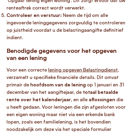
‘Opgaaf lening eigen woning’. Dit zorgt ervoor dat uw
renteaftrek correct wordt verwerkt.
Controleer en verstuur:
Neem de tijd om alle
ingevoerde leninggegevens zorgvuldig te controleren
op juistheid voordat u de belastingaangifte definitief
indient.
Benodigde gegevens voor het opgeven
van een lening
Voor een correcte
lening opgeven Belastingdienst
,
verzamelt u specifieke financiële details. Dit omvat
primair de
hoofdsom van de lening
op 1 januari en 31
december van het aangiftejaar, de
totaal betaalde
rente over het kalenderjaar
, en alle
aflossingen
die
u heeft gedaan. Voor leningen die zijn afgesloten voor
een eigen woning maar niet via een erkende bank
lopen, zoals een familielening, is het bovendien
noodzakelijk om deze via het speciale formulier