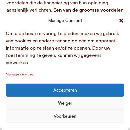
voordelen die de financiering van hun opleiding
aanzienlijk verlichten.
Een van de grootste voordelen
is dat de terugbetaling pas begint nadat de studie is
Manage Consent
afgerond en altijd is afgestemd op je financiële
draagkracht.
Dit geeft je de vrijheid om je volledig op
Om u de beste ervaring te bieden, maken wij gebruik
je studie te richten zonder je zorgen te maken over
van cookies en andere technologieën om apparaat-
maandelijkse aflossingen, wat een cruciaal
verschil
informatie op te slaan en/of te openen. Door uw
lening en collegegeldkrediet
is ten opzichte van een
toestemming te geven, kunnen wij gegevens
commerciële lening. Daarnaast profiteren studenten
verwerken
van een vaak lagere rente dan bij reguliere leningen en
Manage services
een lange aflossingsperiode van 35 jaar, waardoor de
maandelijkse verplichtingen laag blijven. Deze
gunstige voorwaarden zorgen voor financiële
Accepteren
ademruimte en een soepelere start op de
Weiger
arbeidsmarkt, omdat de druk van een hoge schuld
direct na afstuderen beperkt blijft.
Voorkeuren
Nadelen van een collegegeldkrediet