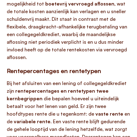
mogelijkheid tot
boetevrij vervroegd aflossen
, wat
de totale kosten aanzienlijk kan verlagen en u sneller
schuldenvrij maakt. Dit staat in contrast met de
flexibele, draagkracht-afhankelijke terugbetaling van
een collegegeldkrediet, waarbij de maandelijkse
aflossing niet periodiek verplicht is en u dus minder
invloed heeft op de totale rentekosten via vervroegd
aflossen.
Rentepercentages en rentetypen
Bij het afsluiten van een lening of collegegeldkrediet
zijn
rentepercentages en rentetypen twee
kernbegrippen
die bepalen hoeveel u uiteindelijk
betaalt voor het lenen van geld. Er zijn twee
hoofdtypes rente die u tegenkomt: de
vaste rente
en
de
variabele rente
. Een vaste rente blijft gedurende
de gehele looptijd van de lening hetzelfde, wat zorgt
voor voorspelbare maandlasten. Daarentegen kan een