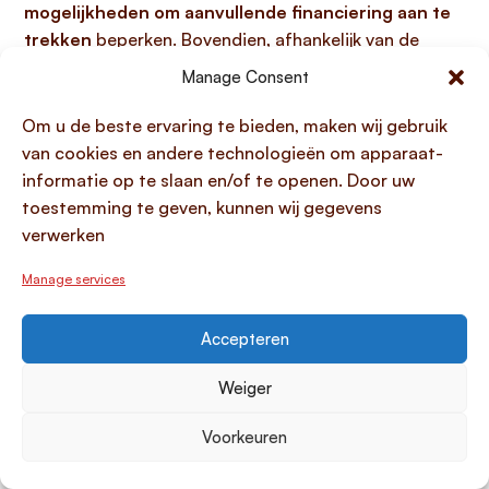
mogelijkheden om aanvullende financiering aan te
trekken
beperken. Bovendien, afhankelijk van de
voorwaarden, kan het
niet kunnen terugbetalen
Manage Consent
leiden tot aanspraak op onderpand of zelfs
persoonlijke bezittingen
van de ondernemer.
Om u de beste ervaring te bieden, maken wij gebruik
Kredietverstrekkers evalueren dit
van cookies en andere technologieën om apparaat-
terugbetalingsrisico, mede door te kijken naar
informatie op te slaan en/of te openen. Door uw
factoren zoals
te hoge vaste lasten
, om zeker te zijn
toestemming te geven, kunnen wij gegevens
dat uitgeleend geld wordt terugbetaald.
verwerken
Invloed op kredietwaardigheid en
Manage services
bedrijfsvoering
Accepteren
De kredietwaardigheid van je onderneming heeft
directe invloed op zowel je toegang tot financiering
Weiger
als op je dagelijkse bedrijfsvoering
, omdat het een
belangrijke maatstaf is voor financiële
Voorkeuren
betrouwbaarheid. Een goede kredietwaardigheid
bepaalt niet alleen of je in aanmerking komt voor