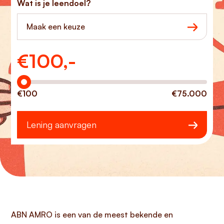
Wat is je leendoel?
Maak een keuze
€
100,-
Hoeveel wilt u lenen?
€100
€75.000
Lening aanvragen
ABN AMRO is een van de meest bekende en