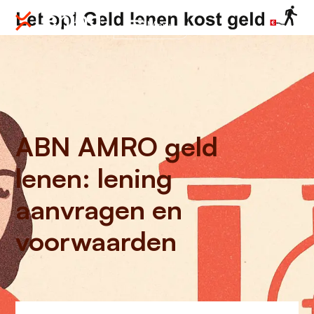
Menu
ABN AMRO geld
lenen: lening
aanvragen en
voorwaarden