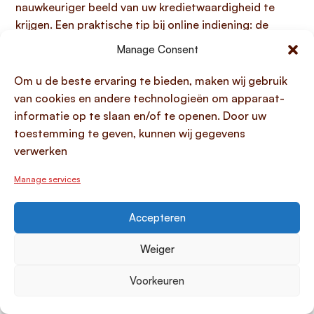
nauwkeuriger beeld van uw kredietwaardigheid te
krijgen. Een praktische tip bij online indiening: de
maximale bestandsgrootte voor geüploade
Manage Consent
documenten is vaak
25MB
, dus zorg ervoor dat alle
pagina’s duidelijk leesbaar zijn en binnen deze limiet
Om u de beste ervaring te bieden, maken wij gebruik
vallen voor een snelle afhandeling.
van cookies en andere technologieën om apparaat-
informatie op te slaan en/of te openen. Door uw
Hoe wordt mijn kredietwaardigheid
toestemming te geven, kunnen wij gegevens
beoordeeld?
verwerken
Bij het aanvragen van abn amro geld lenen wordt uw
Manage services
kredietwaardigheid zorgvuldig beoordeeld door de
kredietverstrekker. Dit gebeurt aan de hand van
Accepteren
verschillende financiële en persoonlijke factoren,
waaronder uw inkomen, vaste lasten en uitgaven, en
Weiger
bestaande schulden. Belangrijk hierbij is een
gedetailleerde BKR-registratie, die de bank inzicht
Voorkeuren
geeft in uw financiële geschiedenis en betaalgedrag in
het verleden. Ook worden factoren zoals uw leeftijd